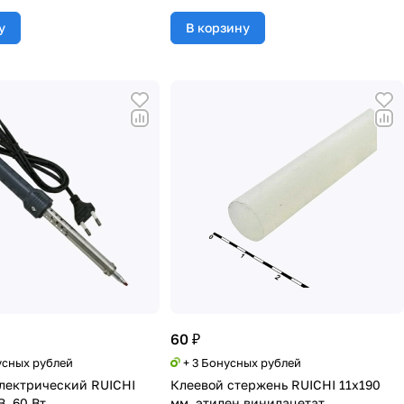
у
В корзину
60 ₽
усных рублей
+ 3 Бонусных рублей
лектрический RUICHI
Клеевой стержень RUICHI 11х190
В, 60 Вт
мм, этилен винилацетат,