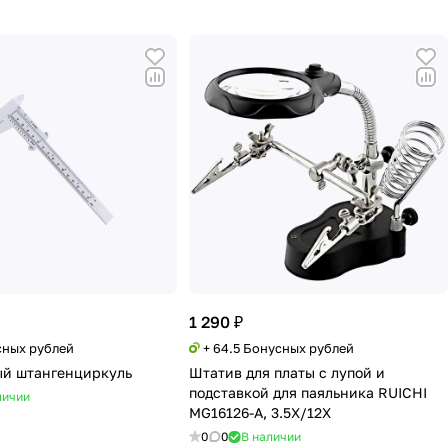
1 290 ₽
сных рублей
+ 64.5 Бонусных рублей
й штангенциркуль
Штатив для платы с лупой и
подставкой для паяльника RUICHI
личии
MG16126-A, 3.5X/12X
0
0
В наличии