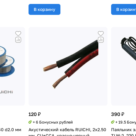
В корзину
В корзин
120 ₽
390 ₽
+ 6 Бонусных рублей
+ 19.5 Бон
0 d2.0 мм
Акустический кабель RUICHI, 2x2.50
Паяльник э
мм, CU+CCA, красно-черный
TLW-2, 220 