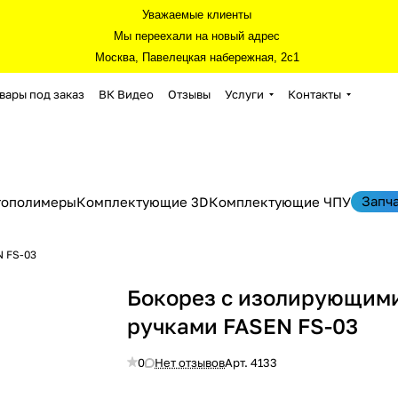
Уважаемые клиенты
Мы переехали на новый адрес
Москва, Павелецкая набережная, 2с1
вары под заказ
ВК Видео
Отзывы
Услуги
Контакты
Запч
тополимеры
Комплектующие 3D
Комплектующие ЧПУ
N FS-03
Бокорез с изолирующим
ручками FASEN FS-03
0
Нет отзывов
Арт.
4133