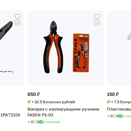
650 ₽
150 ₽
+ 32.5 Бонусных рублей
+ 7.5 Бону
Бокорез с изолирующими ручками
Пластиковы
 1PKTZ105
FASEN FS-03
0
0
В на
0
0
В наличии