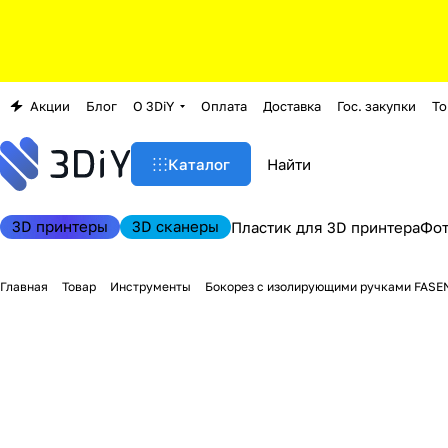
Акции
Блог
О 3DiY
Оплата
Доставка
Гос. закупки
То
Каталог
3D принтеры
3D сканеры
Пластик для 3D принтера
Фо
Главная
Товар
Инструменты
Бокорез с изолирующими ручками FASE