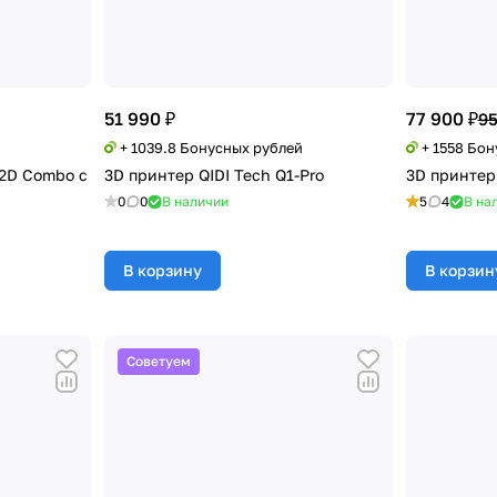
51 990 ₽
77 900 ₽
95
+ 1039.8 Бонусных рублей
+ 1558 Бо
2D Combo с
3D принтер QIDI Tech Q1-Pro
3D принтер
0
0
В наличии
5
4
В на
В корзину
В корзин
Советуем