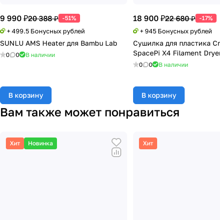
9 990 ₽
18 900 ₽
20 388 ₽
22 680 ₽
-51%
-17%
+ 499.5 Бонусных рублей
+ 945 Бонусных рублей
SUNLU AMS Heater для Bambu Lab
Сушилка для пластика Cr
SpacePi X4 Filament Drye
0
0
В наличии
0
0
В наличии
В корзину
В корзину
Вам также может понравиться
Хит
Новинка
Хит