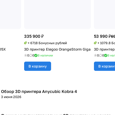
335 900 ₽
53 990 ₽
69
+ 6718 Бонусных рублей
+ 1079.8 
D5X
3D принтер Elegoo OrangeStorm Giga
3D принтер 
0
0
В наличии
0
0
В на
В корзину
В корзин
Обзор 3D принтера Anycubic Kobra 4
3D принтеры
3 июня 2026