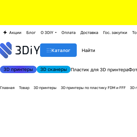
Акции
Блог
О 3DiY
Оплата
Доставка
Гос. закупки
То
Каталог
3D принтеры
3D сканеры
Пластик для 3D принтера
Фо
Главная
Товар
3D принтеры
3D принтеры по пластику FDM и FFF
3D 