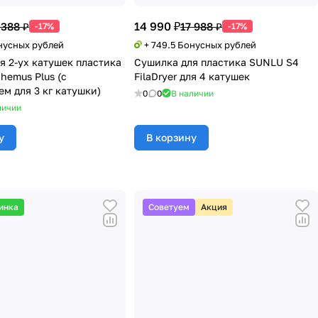
14 990 ₽
 388 ₽
17 988 ₽
-17%
-17%
онусных рублей
+ 749.5 Бонусных рублей
я 2-ух катушек пластика
Сушилка для пластика SUNLU S4
hemus Plus (с
FilaDryer для 4 катушек
м для 3 кг катушки)
0
0
В наличии
личии
у
В корзину
инка
Советуем
Акция