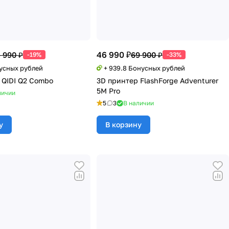
46 990 ₽
 990 ₽
69 900 ₽
-19%
-33%
нусных рублей
+ 939.8 Бонусных рублей
 QIDI Q2 Combo
3D принтер FlashForge Adventurer
5M Pro
личии
5
3
В наличии
у
В корзину