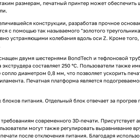
 таким размерам, печатный принтер может обеспечить
ли.
личившейся конструкции, разработав прочное основан
ся с помощью так называемого "золотого треугольника"
но устраняющими колебания вдоль оси Z. Кроме того,
.
оснащен двумя шестернями BondTech и тефлоновой тру
 экструдера составляет 250 °C. Пользователи также и
 сопло диаметром 0,8 мм, что позволяет ускорить печа
ламента. Печатная платформа является подогреваемой
х блоков питания. Отдельный блок отвечает за прогрев
 требованиям современного 3D-печати. Присутствует а
ользователи могут также регулировать выравнивание в
 печати после отключения питания. Благодаря исполь