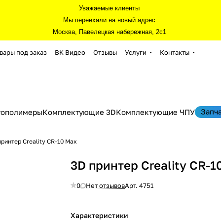
Уважаемые клиенты
Мы переехали на новый адрес
Москва, Павелецкая набережная, 2с1
вары под заказ
ВК Видео
Отзывы
Услуги
Контакты
Запч
тополимеры
Комплектующие 3D
Комплектующие ЧПУ
принтер Creality CR-10 Max
3D принтер Creality CR-1
0
Нет отзывов
Арт.
4751
Характеристики