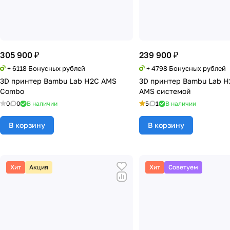
305 900 ₽
239 900 ₽
+ 6118 Бонусных рублей
+ 4798 Бонусных рублей
3D принтер Bambu Lab H2C AMS
3D принтер Bambu Lab H
Combo
AMS системой
0
0
В наличии
5
1
В наличии
В корзину
В корзину
Хит
Акция
Хит
Советуем