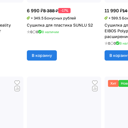
6 990 ₽
11 990 ₽
8 388 ₽
14
-17%
+ 349.5 Бонусных рублей
+ 599.5 Б
eality
Сушилка для пластика SUNLU S2
Сушилка дл
r
EIBOS Polyp
0
0
В наличии
расширение
0
0
В на
В корзину
В корзин
Хит
Нов