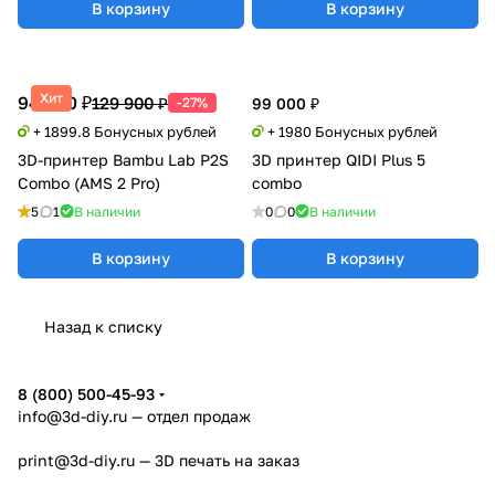
В корзину
В корзину
Хит
94 990 ₽
129 900 ₽
-27%
99 000 ₽
+ 1899.8 Бонусных рублей
+ 1980 Бонусных рублей
3D-принтер Bambu Lab P2S
3D принтер QIDI Plus 5
Combo (AMS 2 Pro)
combo
5
1
В наличии
0
0
В наличии
В корзину
В корзину
Назад к списку
8 (800) 500-45-93
info@3d-diy.ru
— отдел продаж
print@3d-diy.ru
— 3D печать на заказ