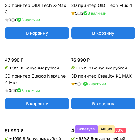
3D принтер QIDI Tech X-Max
3D принтер QIDI Tech Plus 4
3
5
2
В наличии
0
0
В наличии
В корзину
В корзину
47 990 ₽
76 990 ₽
+ 959.8 Бонусных рублей
+ 1539.8 Бонусных рублей
3D принтер Elegoo Neptune
3D принтер Creality K1 MAX
4 Max
5
1
В наличии
0
0
В наличии
В корзину
В корзину
Советуем
Акция
46 990 ₽
69 900 ₽
51 990 ₽
-33%
+ 1039.8 Бонусных рублей
+ 939.8 Бонусных рублей