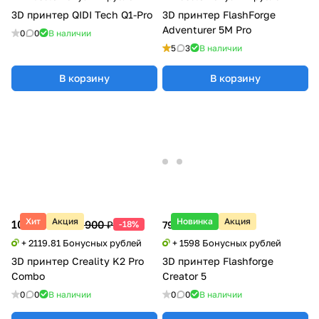
3D принтер QIDI Tech Q1-Pro
3D принтер FlashForge
Adventurer 5M Pro
0
0
В наличии
5
3
В наличии
В корзину
В корзину
Хит
Акция
Новинка
Акция
105 990 ₽
129 900 ₽
-18%
79 900 ₽
+ 2119.81 Бонусных рублей
+ 1598 Бонусных рублей
3D принтер Creality K2 Pro
3D принтер Flashforge
Combo
Creator 5
0
0
В наличии
0
0
В наличии