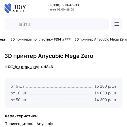
8 (800) 500-45-93
пн-пт 09:00—18:00
теры
3D принтеры по пластику FDM и FFF
3D принтер Anycubic Mega Zero
3D принтер Anycubic Mega Zero
0
Нет отзывов
Арт.
4846
от 5 шт
15 100 р/шт
от 10 шт
14 650 р/шт
от 50 шт
14 300 р/шт
Характеристики
Производитель
:
Anycubic