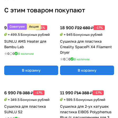
С этим товаром покупают
Советуем
Акция
9 990 ₽
18 900 ₽
20 388 ₽
22 680 ₽
-51%
-17%
+ 499.5 Бонусных рублей
+ 945 Бонусных рублей
SUNLU AMS Heater для
Сушилка для пластика
Bambu Lab
Creality SpacePi X4 Filament
Dryer
0
0
В наличии
0
0
В наличии
В корзину
В корзину
6 990 ₽
11 990 ₽
8 388 ₽
14 388 ₽
-17%
-17%
+ 349.5 Бонусных рублей
+ 599.5 Бонусных рублей
Сушилка для пластика
Сушилка для 2-ух катушек
SUNLU S2
пластика EIBOS Polyphemus
Plus (с расширением для 3 кг