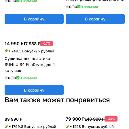
0
0
В наличии
катушки)
0
0
В наличии
В корзину
В корзину
14 990 ₽
17 988 ₽
-17%
+ 749.5 Бонусных рублей
Сушилка для пластика
SUNLU S4 FilaDryer для 4
катушек
0
0
В наличии
В корзину
Вам также может понравиться
79 900 ₽
143 900 ₽
89 990 ₽
-44%
+ 1799.8 Бонусных рублей
+ 1598 Бонусных рублей