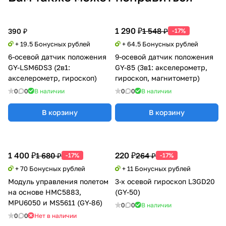
1 290 ₽
1 548 ₽
390 ₽
-17%
+ 19.5 Бонусных рублей
+ 64.5 Бонусных рублей
6-осевой датчик положения
9-осевой датчик положения
GY-LSM6DS3 (2в1:
GY-85 (3в1: акселерометр,
акселерометр, гироскоп)
гироскоп, магнитометр)
0
0
В наличии
0
0
В наличии
В корзину
В корзину
1 400 ₽
220 ₽
1 680 ₽
264 ₽
-17%
-17%
+ 70 Бонусных рублей
+ 11 Бонусных рублей
Модуль управления полетом
3-х осевой гироскоп L3GD20
на основе HMC5883,
(GY-50)
MPU6050 и MS5611 (GY-86)
0
0
В наличии
0
0
Нет в наличии