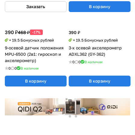
Заказать
В корзину
390 ₽
468 ₽
-17%
390 ₽
+ 19.5 Бонусных рублей
+ 19.5 Бонусных рублей
9-осевой датчик положения
3-х осевой акселерометр
MPU-6500 (2в1: гироскоп и
ADXL362 (GY-362)
акселерометр)
0
0
В наличии
0
0
В наличии
В корзину
В корзину