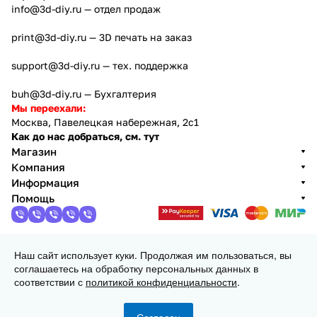
info@3d-diy.ru
— отдел продаж
print@3d-diy.ru
— 3D печать на заказ
support@3d-diy.ru
— тех. поддержка
buh@3d-diy.ru
— Бухгалтерия
Мы переехали:
Москва, Павелецкая набережная, 2с1
Как до нас добраться, см. тут
Магазин
Компания
Информация
Помощь
Наш сайт использует куки. Продолжая им пользоваться, вы
2013 - 2026 © 3DiY (Тридиай) - интернет-магазин
соглашаетесь на обработку персональных данных в
комплектующих для 3D принтеров, ЧПУ станков и
соответствии с
политикой конфиденциальности
.
робототехники
Конфиденциальность
Оферта