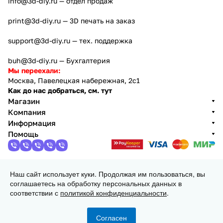
info@3d-diy.ru
— отдел продаж
print@3d-diy.ru
— 3D печать на заказ
support@3d-diy.ru
— тех. поддержка
buh@3d-diy.ru
— Бухгалтерия
Мы переехали:
Москва, Павелецкая набережная, 2с1
Как до нас добраться, см. тут
Магазин
Компания
Информация
Помощь
Наш сайт использует куки. Продолжая им пользоваться, вы
2013 - 2026 © 3DiY (Тридиай) - интернет-магазин
соглашаетесь на обработку персональных данных в
комплектующих для 3D принтеров, ЧПУ станков и
соответствии с
политикой конфиденциальности
.
робототехники
Конфиденциальность
Оферта
Согласен