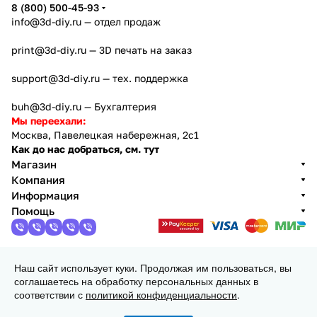
8 (800) 500-45-93
info@3d-diy.ru
— отдел продаж
print@3d-diy.ru
— 3D печать на заказ
support@3d-diy.ru
— тех. поддержка
buh@3d-diy.ru
— Бухгалтерия
Мы переехали:
Москва, Павелецкая набережная, 2с1
Как до нас добраться, см. тут
Магазин
Компания
Информация
Помощь
Наш сайт использует куки. Продолжая им пользоваться, вы
2013 - 2026 © 3DiY (Тридиай) - интернет-магазин
соглашаетесь на обработку персональных данных в
комплектующих для 3D принтеров, ЧПУ станков и
соответствии с
политикой конфиденциальности
.
робототехники
Конфиденциальность
Оферта