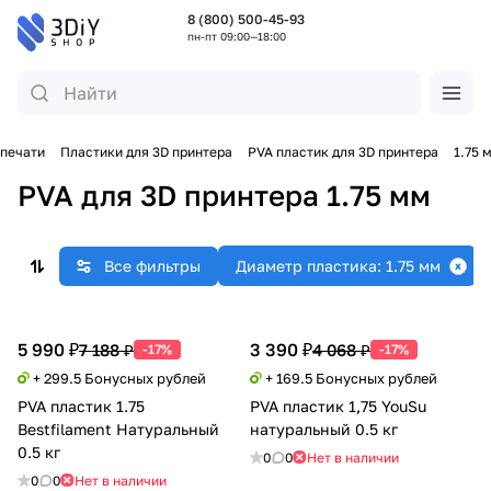
8 (800) 500-45-93
пн-пт 09:00—18:00
 печати
Пластики для 3D принтера
PVA пластик для 3D принтера
1.75 
PVA для 3D принтера 1.75 мм
Все фильтры
Диаметр пластика: 1.75 мм
5 990 ₽
3 390 ₽
7 188 ₽
4 068 ₽
-17%
-17%
+ 299.5 Бонусных рублей
+ 169.5 Бонусных рублей
PVA пластик 1.75
PVA пластик 1,75 YouSu
Bestfilament Натуральный
натуральный 0.5 кг
0.5 кг
0
0
Нет в наличии
0
0
Нет в наличии