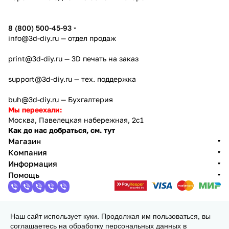
8 (800) 500-45-93
info@3d-diy.ru
— отдел продаж
print@3d-diy.ru
— 3D печать на заказ
support@3d-diy.ru
— тех. поддержка
buh@3d-diy.ru
— Бухгалтерия
Мы переехали:
Москва, Павелецкая набережная, 2с1
Как до нас добраться, см. тут
Магазин
Компания
Информация
Помощь
Наш сайт использует куки. Продолжая им пользоваться, вы
2013 - 2026 © 3DiY (Тридиай) - интернет-магазин
соглашаетесь на обработку персональных данных в
комплектующих для 3D принтеров, ЧПУ станков и