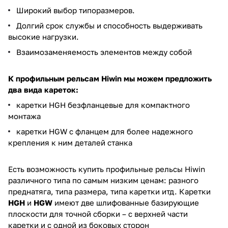
Широкий выбор типоразмеров.
Долгий срок службы и способность выдерживать
высокие нагрузки.
Взаимозаменяемость элементов между собой
К профильным рельсам Hiwin мы можем предложить
два вида кареток:
каретки HGH безфланцевые для компактного
монтажа
каретки HGW с фланцем для более надежного
крепления к ним деталей станка
Есть возможность купить профильные рельсы Hiwin
различного типа по самым низким ценам: разного
преднатяга, типа размера, типа каретки итд. Каретки
HGH
и
HGW
имеют две шлифованные базирующие
плоскости для точной сборки – с верхней части
каретки и с одной из боковых сторон