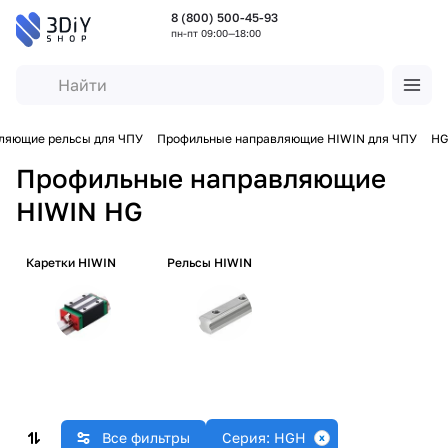
8 (800) 500-45-93
пн-пт 09:00—18:00
ляющие рельсы для ЧПУ
Профильные направляющие HIWIN для ЧПУ
HG
Профильные направляющие
HIWIN HG
Каретки HIWIN
Рельсы HIWIN
Все фильтры
Серия: HGH