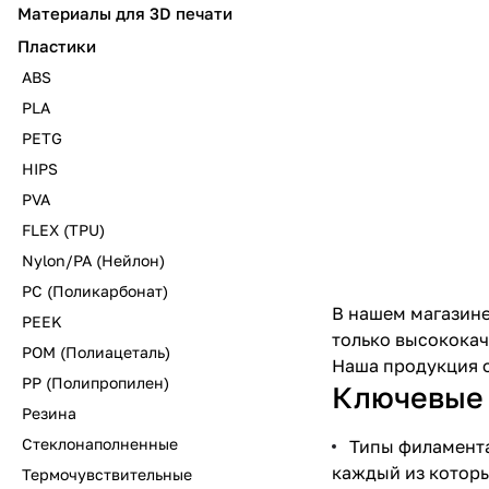
Материалы для 3D печати
Пластики
ABS
PLA
PETG
HIPS
PVA
FLEX (TPU)
Nylon/PA (Нейлон)
PC (Поликарбонат)
В нашем магазине
PEEK
только высококач
POM (Полиацеталь)
Наша продукция о
PP (Полипропилен)
Ключевые 
Резина
Стеклонаполненные
Типы филамента
каждый из которы
Термочувствительные