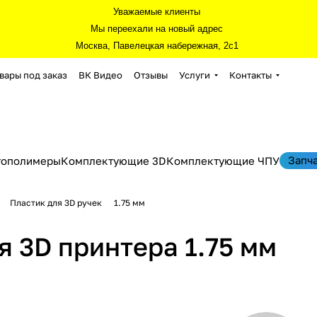
Уважаемые клиенты
Мы переехали на новый адрес
Москва, Павелецкая набережная, 2с1
вары под заказ
ВК Видео
Отзывы
Услуги
Контакты
Запч
тополимеры
Комплектующие 3D
Комплектующие ЧПУ
Пластик для 3D ручек
1.75 мм
я 3D принтера 1.75 мм