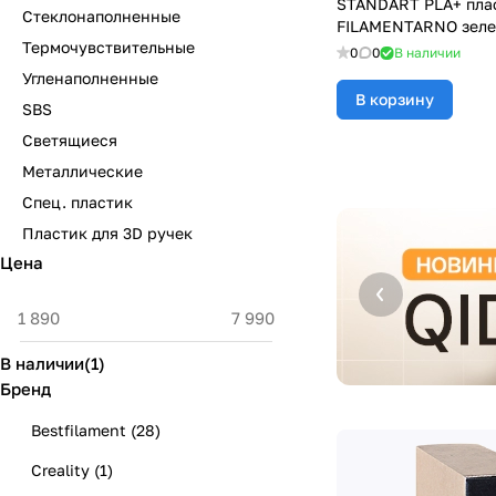
STANDART PLA+ плас
Стеклонаполненные
FILAMENTARNO зелен
Термочувствительные
0
0
В наличии
Угленаполненные
В корзину
SBS
Светящиеся
Металлические
Спец. пластик
Пластик для 3D ручек
Цена
В наличии
(
1
)
Бренд
Bestfilament
(
28
)
Creality
(
1
)