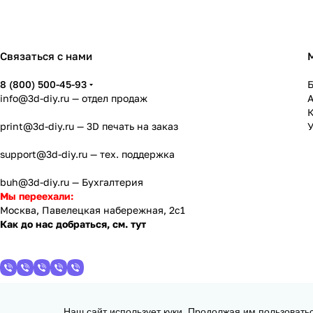
Прозрачный
(
0
)
Хаки
(
0
)
Связаться с нами
Бирюзовый
(
0
)
8 (800) 500-45-93
Бордовый
(
0
)
info@3d-diy.ru
— отдел продаж
К
Алюминиевый
(
0
)
print@3d-diy.ru
— 3D печать на заказ
У
Золотой
(
0
)
support@3d-diy.ru
— тех. поддержка
Бронзовый
(
0
)
buh@3d-diy.ru
— Бухгалтерия
Мультиколор
(
0
)
Мы переехали:
Москва, Павелецкая набережная, 2с1
Малиновый
(
0
)
Как до нас добраться, см. тут
Мрамор
(
0
)
Красный-Золотой-Фиолетовый
(
0
)
Многоцветный
(
0
)
Наш сайт использует куки. Продолжая им пользовать