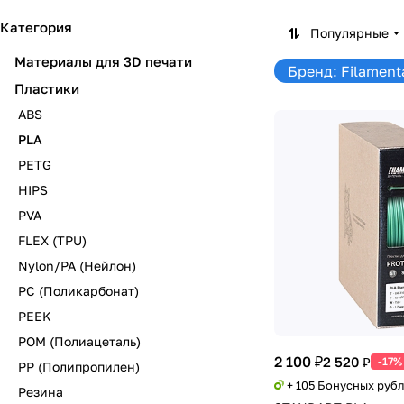
Категория
Популярные
Материалы для 3D печати
Бренд: Filament
Пластики
ABS
PLA
PETG
HIPS
PVA
FLEX (TPU)
Nylon/PA (Нейлон)
PC (Поликарбонат)
PEEK
POM (Полиацеталь)
2 100 ₽
2 520 ₽
-17%
PP (Полипропилен)
+ 105 Бонусных руб
Резина