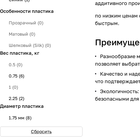
аддитивного прои
Особенности пластика
Серый
(
0
)
по низким ценам 
Желтый
(
0
)
Прозрачный
(
0
)
быстрым.
Красный
(
0
)
Матовый
(
0
)
Преимущес
Зеленый
(
1
)
Шелковый (Silk)
(
0
)
Вес пластика, кг
Серебристый
(
0
)
Разнообразие м
позволяет выбрат
0.5
(
0
)
Салатовый
(
0
)
Качество и над
0.75
(
6
)
Розовый
(
1
)
что подтверждае
1
(
0
)
Натуральный
(
0
)
Экологичность:
2.25
(
2
)
безопасными для
Голубой
(
1
)
Диаметр пластика
Бежевый
(
0
)
1.75 мм
(
8
)
Коралловый
(
0
)
Сбросить
Изумрудный
(
0
)