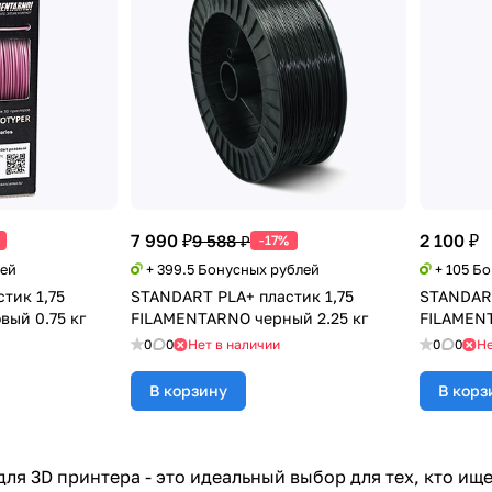
7 990 ₽
2 100 ₽
9 588 ₽
-17%
лей
+ 399.5 Бонусных рублей
+ 105 Б
тик 1,75
STANDART PLA+ пластик 1,75
STANDART
ый 0.75 кг
FILAMENTARNO черный 2.25 кг
FILAMENT
0
0
Нет в наличии
0
0
Не
В корзину
В корз
 для 3D принтера - это идеальный выбор для тех, кто и