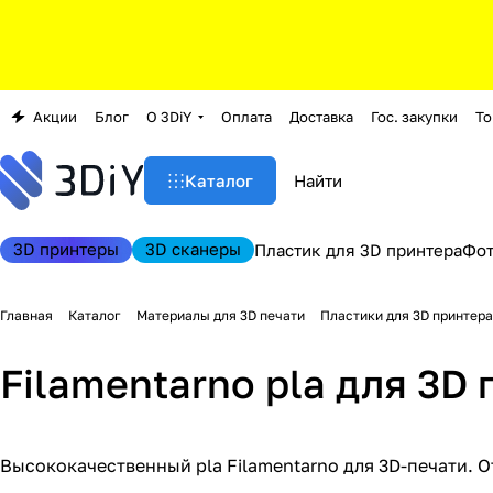
Акции
Блог
О 3DiY
Оплата
Доставка
Гос. закупки
То
Каталог
3D принтеры
3D сканеры
Пластик для 3D принтера
Фо
Главная
Каталог
Материалы для 3D печати
Пластики для 3D принтера
Filamentarno pla для 3D
Высококачественный pla Filamentarno для 3D-печати. О