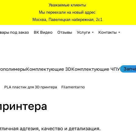
Уважаемые клиенты
Мы переехали на новый адрес
Москва, Павелецкая набережная, 2с1
вары под заказ
ВК Видео
Отзывы
Услуги
Контакты
Запч
тополимеры
Комплектующие 3D
Комплектующие ЧПУ
PLA пластик для 3D принтера
Filamentarno
 принтера
тличная адгезия, качество и детализация.