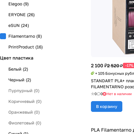
Elegoo
(
9
)
ERYONE
(
26
)
eSUN
(
24
)
Filamentarno
(
8
)
PrintProduct
(
16
)
Цвет пластика
REC
(
22
)
2 100 ₽
2 520 ₽
-17%
Sunlu
(
2
)
Белый
(
2
)
+ 105 Бонусных руб
Черный
(
2
)
STANDART PLA+ плас
FILAMENTARNO розов
Пурпурный
(
0
)
0
0
Нет в наличии
Коричневый
(
0
)
В корзину
Оранжевый
(
0
)
Фиолетовый
(
0
)
PLA Filamentarno
Синий
(
1
)