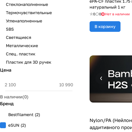
ePA-CF пластик 1.75
Стеклонаполненные
натуральный 1 кг
Термочувствительные
0
0
Нет в наличии
Угленаполненные
В корзину
SBS
Светящиеся
Металлические
Спец. пластик
Пластик для 3D ручек
Цена
В наличии
(
0
)
Бренд
Bestfilament
(
2
)
Nylon/PA (Нейлон
eSUN
(
2
)
аддитивного прои