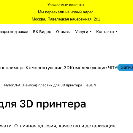
Уважаемые клиенты
Мы переехали на новый адрес
Москва, Павелецкая набережная, 2с1
вары под заказ
ВК Видео
Отзывы
Услуги
Контакты
Запч
тополимеры
Комплектующие 3D
Комплектующие ЧПУ
Nylon/PA (Нейлон) пластик для 3D принтера
eSUN
для 3D принтера
ати. Отличная адгезия, качество и детализация.