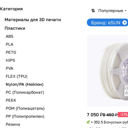
Категория
Популярные
Материалы для 3D печати
Бренд: eSUN
Пластики
ABS
PLA
PETG
HIPS
PVA
FLEX (TPU)
Nylon/PA (Нейлон)
PC (Поликарбонат)
PEEK
POM (Полиацеталь)
7 050 ₽
8 460 ₽
-17%
PP (Полипропилен)
+ 352.5 Бонусных ру
Резина