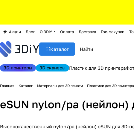
Акции
Блог
О 3DiY
Оплата
Доставка
Гос. закупки
То
Каталог
3D принтеры
3D сканеры
Пластик для 3D принтера
Фо
Главная
Каталог
Материалы для 3D печати
Пластики для 3D принтера
eSUN nylon/pa (нейлон) 
Высококачественный nylon/pa (нейлон) eSUN для 3D-печ