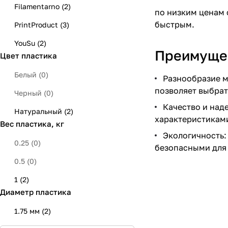
Filamentarno
(
2
)
по низким ценам 
быстрым.
PrintProduct
(
3
)
YouSu
(
2
)
Преимущес
Цвет пластика
Белый
(
0
)
Разнообразие м
позволяет выбрат
Черный
(
0
)
Качество и над
Натуральный
(
2
)
характеристикам
Вес пластика, кг
Экологичность:
0.25
(
0
)
безопасными для
0.5
(
0
)
1
(
2
)
Диаметр пластика
1.75 мм
(
2
)