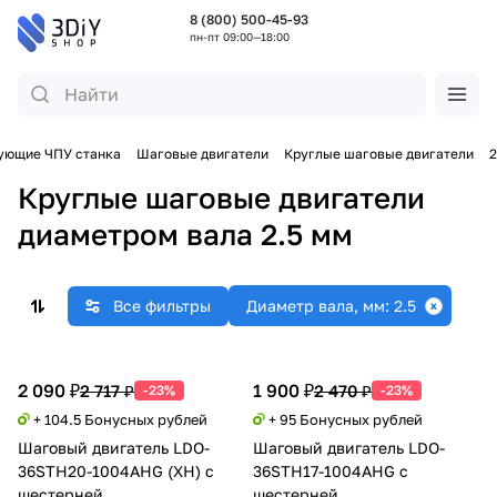
8 (800) 500-45-93
пн-пт 09:00—18:00
ующие ЧПУ станка
Шаговые двигатели
Круглые шаговые двигатели
2
Круглые шаговые двигатели
диаметром вала 2.5 мм
Все фильтры
Диаметр вала, мм: 2.5
2 090 ₽
1 900 ₽
2 717 ₽
2 470 ₽
-23%
-23%
+ 104.5 Бонусных рублей
+ 95 Бонусных рублей
Шаговый двигатель LDO-
Шаговый двигатель LDO-
36STH20-1004AHG (XH) с
36STH17-1004AHG с
шестерней
шестерней