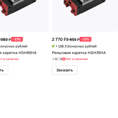
2 770 ₽
 083 ₽
3 601 ₽
-23%
-23%
 Бонусных рублей
+ 138.5 Бонусных рублей
я каретка HGH65НA
Рельсовая каретка HGH35НA
т в наличии
0
0
Нет в наличии
ть
Заказать