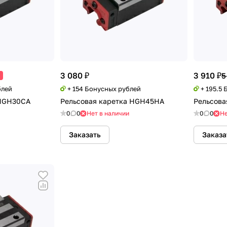
3 080 ₽
3 910 ₽
5
блей
+ 154 Бонусных рублей
+ 195.5
 HGH30CA
Рельсовая каретка HGH45НA
Рельсова
0
0
Нет в наличии
0
0
Не
Заказать
Заказа