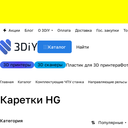
Акции
Блог
О 3DiY
Оплата
Доставка
Гос. закупки
То
Каталог
3D принтеры
3D сканеры
Пластик для 3D принтера
Фо
Главная
Каталог
Комплектующие ЧПУ станка
Направляющие рельсы 
Каретки HG
Категория
Популярные