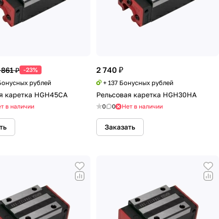
2 740 ₽
 861 ₽
-23%
 Бонусных рублей
+ 137 Бонусных рублей
я каретка HGH45CA
Рельсовая каретка HGH30HA
т в наличии
0
0
Нет в наличии
ть
Заказать