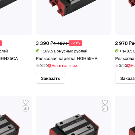
3 390 ₽
2 970 ₽
4 407 ₽
3
-23%
блей
+ 169.5 Бонусных рублей
+ 148.5
 HGH35CA
Рельсовая каретка HGH55НA
Рельсова
0
0
Нет в наличии
0
0
Не
Заказать
Заказа