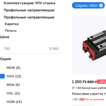
Комплектующие ЧПУ станка
Серия: HGH
Профильные направляющие
Профильные направляющие
Каретки
Рельсы
Цена
Серия
MGW
(
8
)
HGH
(
13
)
1 200 ₽
1 560 ₽
-23%
MGN
(
8
)
+ 60 Бонусных рубл
HGL
(
11
)
Рельсовая каретка
0
0
Нет в наличии
HGW
(
14
)