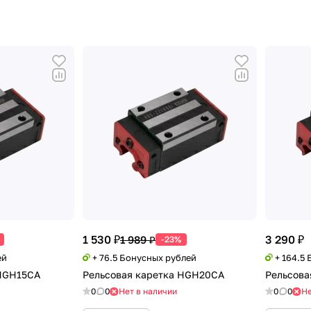
1 530 ₽
3 290 ₽
1 989 ₽
-23%
ей
+ 76.5 Бонусных рублей
+ 164.5
 HGH15CA
Рельсовая каретка HGH20CA
Рельсова
0
0
Нет в наличии
0
0
Не