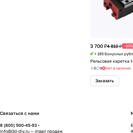
3 700 ₽
4 810 ₽
-23%
+ 185 Бонусных руб
Рельсовая каретка
0
0
Нет в наличии
Заказать
Связаться с нами
8 (800) 500-45-93
info@3d-diy.ru
— отдел продаж