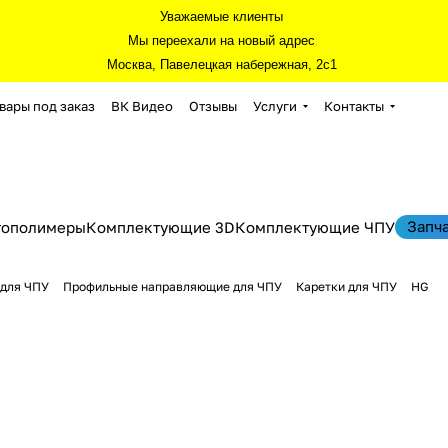
Уважаемые клиенты
Мы переехали на новый адрес
Москва, Павелецкая набережная, 2с1
вары под заказ
ВК Видео
Отзывы
Услуги
Контакты
Запч
тополимеры
Комплектующие 3D
Комплектующие ЧПУ
для ЧПУ
Профильные направляющие для ЧПУ
Каретки для ЧПУ
HG