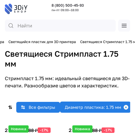
8 (800) 500-45-93
пн-пт 09:00—18:00
ера
Светящийся пластик для 3D принтера
Светящиеся Стримпласт 1.75 
Светящиеся Стримпласт 1.75
мм
Стримпласт 1.75 мм: идеальный светящиеся для 3D-
печати. Разнообразие цветов и характеристик.
Все фильтры
Диаметр пластика: 1.75 мм
Новинка
Новинка
2 490 ₽
2 490 ₽
2 988 ₽
2 988 ₽
-17%
-17%