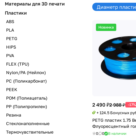
Материалы для 3D печати
Диаметр пластик
Пластики
ABS
Новинка
PLA
PETG
HIPS
PVA
FLEX (TPU)
Nylon/PA (Нейлон)
PC (Поликарбонат)
PEEK
POM (Полиацеталь)
2 490 ₽
2 988 ₽
-17%
PP (Полипропилен)
+ 124.5 Бонусных ру
Резина
PETG пластик 1.75 B
Стеклонаполненные
Флуоресцентный гол
Термочувствительные
0
0
В наличии