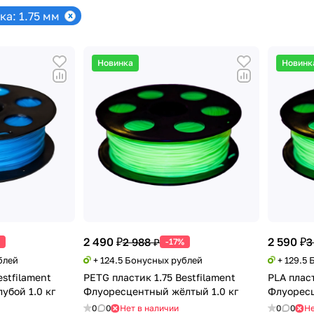
а: 1.75 мм
Новинка
Новинк
2 490 ₽
2 590 ₽
2 988 ₽
3
-17%
блей
+ 124.5 Бонусных рублей
+ 129.5
estfilament
PETG пластик 1.75 Bestfilament
PLA пласт
убой 1.0 кг
Флуоресцентный жёлтый 1.0 кг
Флуоресц
0
0
Нет в наличии
0
0
Не