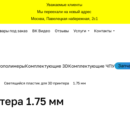
Уважаемые клиенты
Мы переехали на новый адрес
Москва, Павелецкая набережная, 2с1
вары под заказ
ВК Видео
Отзывы
Услуги
Контакты
Запч
тополимеры
Комплектующие 3D
Комплектующие ЧПУ
Светящийся пластик для 3D принтера
1.75 мм
тера 1.75 мм