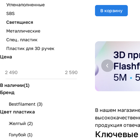
Угленаполненные
В корзину
SBS
Светящиеся
Металлические
Спец. пластик
Пластик для 3D ручек
Цена
В наличии
(
1
)
Бренд
Bestfilament
(
3
)
В нашем магазине
Цвет пластика
высококачественн
Желтый
(
2
)
продукция отвеча
Ключевые 
Голубой
(
1
)