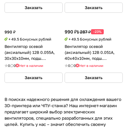
Заказать
Заказать
990 ₽
1 287 ₽
990 ₽
-23%
+ 49.5 Бонусных рублей
+ 49.5 Бонусных рублей
Вентилятор осевой
Вентилятор осевой
(аксиальный) 12В 0.055А,
(аксиальный) 12В 0.051А,
30х30х10мм, подш.
40х40х10мм, подш.
магнитный (MagLev), Sunon
магнитный (MagLev), Sunon
0
0
Нет в наличии
0
0
Нет в наличии
Заказать
Заказать
В поисках надежного решения для охлаждения вашего
3D-принтера или ЧПУ-станка? Наш интернет-магазин
предлагает широкий выбор электрических
вентиляторов, специально разработанных для этих
целей. Купить у нас – значит обеспечить своему