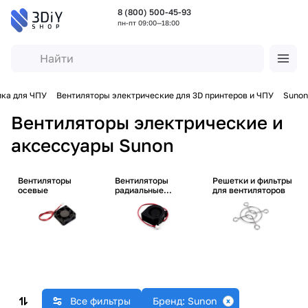
8 (800) 500-45-93
пн-пт 09:00—18:00
ика для ЧПУ
Вентиляторы электрические для 3D принтеров и ЧПУ
Sunon
Вентиляторы электрические и
аксессуары Sunon
Вентиляторы
Вентиляторы
Решетки и фильтры
осевые
радиальные
для вентиляторов
(улитки)
Все фильтры
Бренд: Sunon