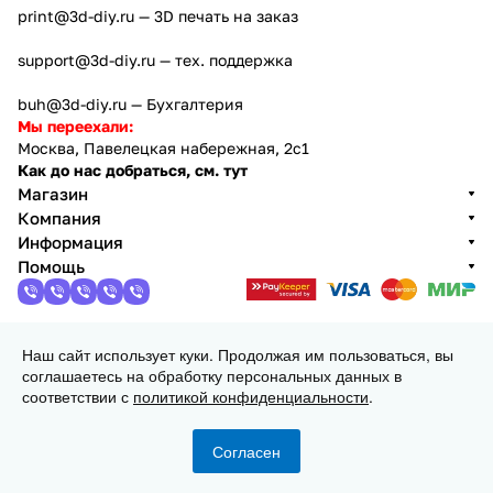
print@3d-diy.ru
— 3D печать на заказ
support@3d-diy.ru
— тех. поддержка
buh@3d-diy.ru
— Бухгалтерия
Мы переехали:
Москва, Павелецкая набережная, 2с1
Как до нас добраться, см. тут
Магазин
Компания
Информация
Помощь
Наш сайт использует куки. Продолжая им пользоваться, вы
2013 - 2026 © 3DiY (Тридиай) - интернет-магазин
соглашаетесь на обработку персональных данных в
комплектующих для 3D принтеров, ЧПУ станков и
соответствии с
политикой конфиденциальности
.
робототехники
Конфиденциальность
Оферта
Согласен
Главная
Каталог
Корзина
Избранные
Кабинет
Сравнение