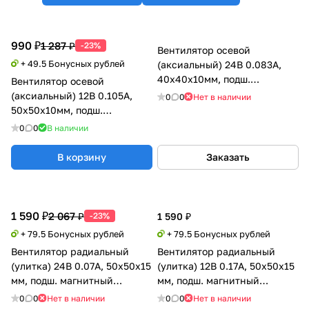
990 ₽
1 287 ₽
-23%
Вентилятор осевой
+ 49.5 Бонусных рублей
(аксиальный) 24В 0.083А,
40х40х10мм, подш.
Вентилятор осевой
магнитный (MagLev), Sunon
(аксиальный) 12В 0.105А,
0
0
Нет в наличии
(0.07)
50х50х10мм, подш.
магнитный (MagLev), Sunon
0
0
В наличии
В корзину
Заказать
1 590 ₽
2 067 ₽
-23%
1 590 ₽
+ 79.5 Бонусных рублей
+ 79.5 Бонусных рублей
Вентилятор радиальный
Вентилятор радиальный
(улитка) 24В 0.07А, 50х50х15
(улитка) 12В 0.17А, 50х50х15
мм, подш. магнитный
мм, подш. магнитный
(MagLev), Sunon
(MagLev), Sunon
0
0
Нет в наличии
0
0
Нет в наличии