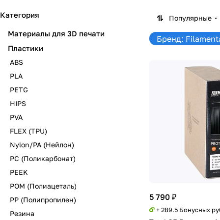
Категория
Популярные
Материалы для 3D печати
Бренд: Filament
Пластики
ABS
PLA
PETG
HIPS
PVA
FLEX (TPU)
Nylon/PA (Нейлон)
PC (Поликарбонат)
PEEK
POM (Полиацеталь)
5 790 ₽
PP (Полипропилен)
+ 289.5 Бонусных р
Резина