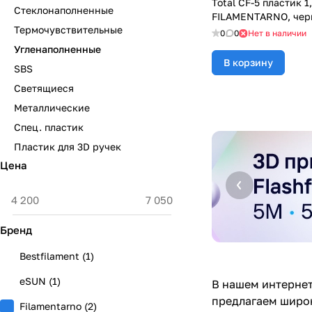
Total CF-5 пластик 1
Стеклонаполненные
FILAMENTARNO, черн
Термочувствительные
0
0
Нет в наличии
Угленаполненные
В корзину
SBS
Светящиеся
Металлические
Спец. пластик
Пластик для 3D ручек
Цена
Бренд
Bestfilament
(
1
)
eSUN
(
1
)
В нашем интернет
предлагаем широк
Filamentarno
(
2
)