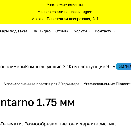
Уважаемые клиенты
Мы переехали на новый адрес
Москва, Павелецкая набережная, 2с1
вары под заказ
ВК Видео
Отзывы
Услуги
Контакты
Запч
тополимеры
Комплектующие 3D
Комплектующие ЧПУ
Угленаполненные пластик для 3D принтера
Угленаполненные Filament
ntarno 1.75 мм
3D-печати. Разнообразие цветов и характеристик.