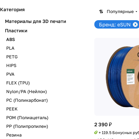
Категория
Популярные
Материалы для 3D печати
Бренд: eSUN
Пластики
ABS
PLA
PETG
HIPS
PVA
FLEX (TPU)
Nylon/PA (Нейлон)
PC (Поликарбонат)
PEEK
POM (Полиацеталь)
2 390 ₽
PP (Полипропилен)
+ 119.5 Бонусных ру
Резина