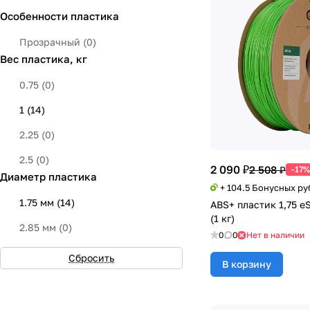
Особенности пластика
Желтый
(
0
)
Красный
(
1
)
Прозрачный
(
0
)
Вес пластика, кг
Зеленый
(
1
)
0.75
(
0
)
Серебристый
(
1
)
1
(
14
)
Салатовый
(
1
)
2.25
(
0
)
Розовый
(
0
)
2.5
(
0
)
Натуральный
(
1
)
2 090 ₽
2 508 ₽
-17%
Диаметр пластика
+ 104.5 Бонусных ру
Голубой
(
1
)
1.75 мм
(
14
)
ABS+ пластик 1,75 e
Бежевый
(
0
)
(1 кг)
2.85 мм
(
0
)
0
0
Нет в наличии
Коралловый
(
0
)
Сбросить
В корзину
Изумрудный
(
0
)
Прозрачный
(
0
)