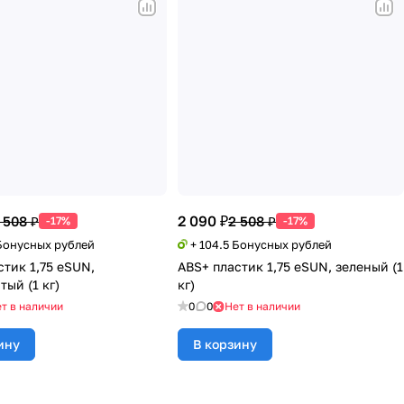
2 090 ₽
 508 ₽
2 508 ₽
-17%
-17%
 Бонусных рублей
+ 104.5 Бонусных рублей
стик 1,75 eSUN,
ABS+ пластик 1,75 eSUN, зеленый (1
ый (1 кг)
кг)
т в наличии
0
0
Нет в наличии
ину
В корзину