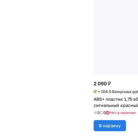
Алюминиевый
(
0
)
Золотой
(
0
)
2 090 ₽
+ 104.5 Бонусных ру
ABS+ пластик 1,75 e
сигнальный красный 
0
0
Нет в наличии
В корзину