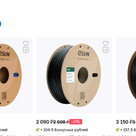
2 090 ₽
3 150 ₽
2 508 ₽
3
-17%
блей
+ 104.5 Бонусных рублей
+ 157.5