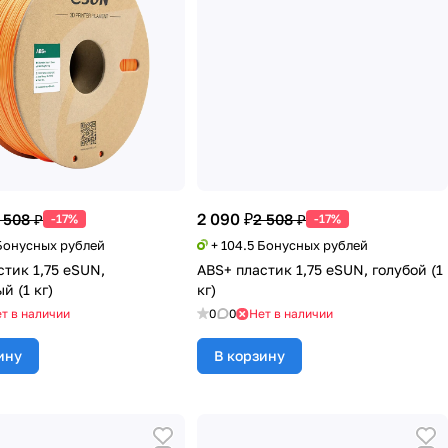
2 090 ₽
 508 ₽
2 508 ₽
-17%
-17%
 Бонусных рублей
+ 104.5 Бонусных рублей
стик 1,75 eSUN,
ABS+ пластик 1,75 eSUN, голубой (1
й (1 кг)
кг)
т в наличии
0
0
Нет в наличии
ину
В корзину