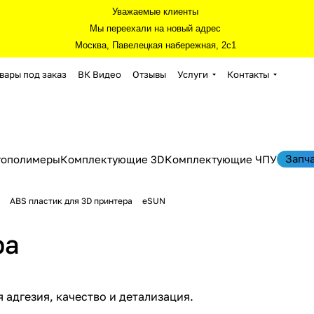
Уважаемые клиенты
Мы переехали на новый адрес
Москва, Павелецкая набережная, 2с1
вары под заказ
ВК Видео
Отзывы
Услуги
Контакты
Запч
тополимеры
Комплектующие 3D
Комплектующие ЧПУ
ABS пластик для 3D принтера
eSUN
ра
 адгезия, качество и детализация.