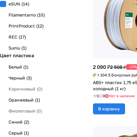
eSUN
(
14
)
Filamentarno
(
10
)
PrintProduct
(
12
)
REC
(
17
)
Sunlu
(
1
)
Цвет пластика
2 090 ₽
Белый
(
1
)
2 508 ₽
-17%
+ 104.5 Бонусных ру
Черный
(
3
)
ABS+ пластик 1,75 e
холодный (1 кг)
Коричневый
(
0
)
0
0
Нет в наличии
Оранжевый
(
1
)
В корзину
Фиолетовый
(
0
)
Синий
(
2
)
Серый
(
1
)