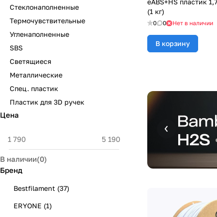
eABS+HS пластик 1,
Стеклонаполненные
(1 кг)
Термочувствительные
0
0
Нет в наличии
Угленаполненные
В корзину
SBS
Светящиеся
Металлические
Спец. пластик
Пластик для 3D ручек
Цена
В наличии
(
0
)
Бренд
Bestfilament
(
37
)
ERYONE
(
1
)