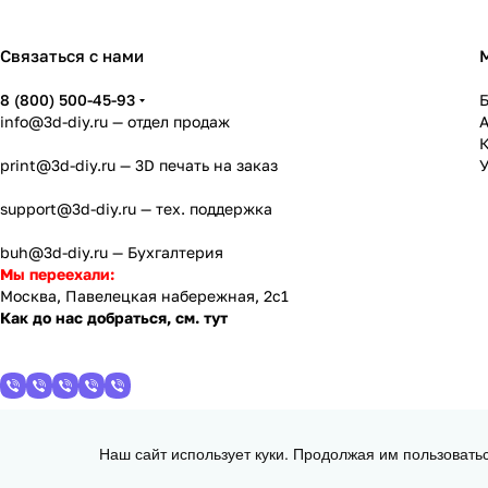
Связаться с нами
8 (800) 500-45-93
info@3d-diy.ru
— отдел продаж
К
print@3d-diy.ru
— 3D печать на заказ
У
support@3d-diy.ru
— тех. поддержка
buh@3d-diy.ru
— Бухгалтерия
Мы переехали:
Москва, Павелецкая набережная, 2с1
Как до нас добраться, см. тут
Наш сайт использует куки. Продолжая им пользовать
2013 - 2026 © 3DiY (Тридиай) - интернет-магазин комплектующих для
d =