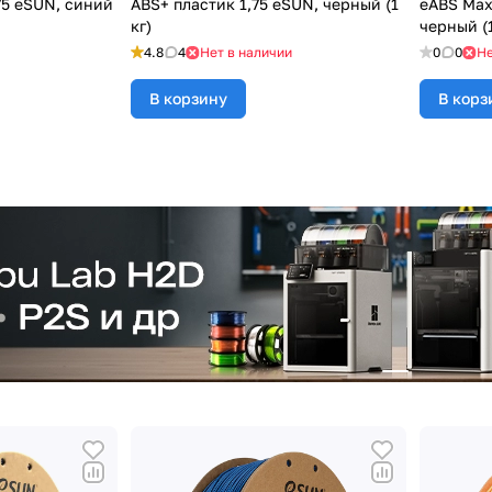
75 eSUN, синий
ABS+ пластик 1,75 eSUN, черный (1
eABS Max
кг)
черный (1
4.8
4
Нет в наличии
0
0
Не
В корзину
В корз