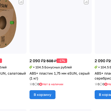
2 090 ₽
2 090 ₽
2 508 ₽
2
-17%
блей
+ 104.5 Бонусных рублей
+ 104.5
SUN, салатовый
ABS+ пластик 1,75 мм eSUN, серый
ABS+ пла
(1 кг)
серебрист
0
0
Нет в наличии
0
0
Не
В корзину
В корз