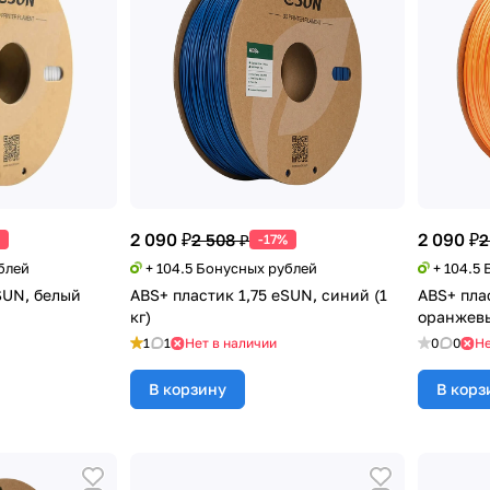
2 090 ₽
2 090 ₽
2 508 ₽
2
-17%
блей
+ 104.5 Бонусных рублей
+ 104.5
SUN, белый
ABS+ пластик 1,75 eSUN, синий (1
ABS+ пла
кг)
оранжевы
1
1
Нет в наличии
0
0
Не
В корзину
В корз