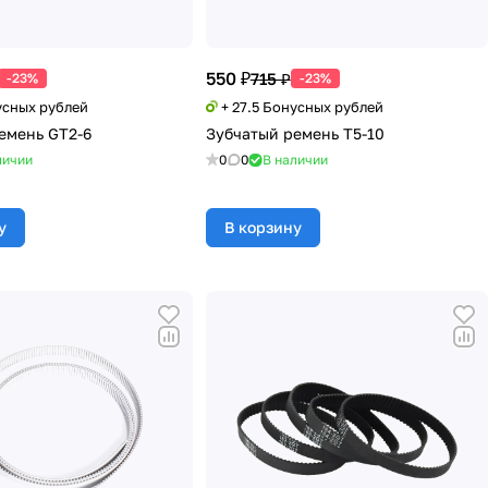
550 ₽
715 ₽
-23%
-23%
усных рублей
+ 27.5 Бонусных рублей
емень GT2-6
Зубчатый ремень T5-10
личии
0
0
В наличии
у
В корзину