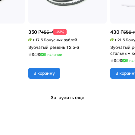
350 ₽
430 ₽
455 ₽
559 
-23%
+ 17.5 Бонусных рублей
+ 21.5 Бон
Зубчатый ремень T2.5-6
Зубчатый р
стальным к
0
0
В наличии
0
0
В на
В корзину
В корзин
Загрузить еще