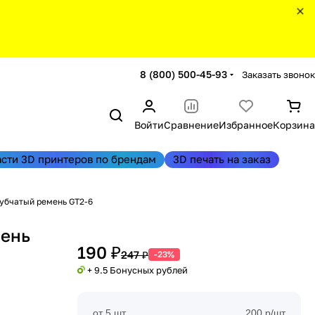
8 (800) 500-45-93
Заказать звонок
Войти
Сравнение
Избранное
Корзина
асти 3D принтеров по брендам
3D печать на заказ
убчатый ремень GT2-6
мень
190 ₽
247 ₽
-23%
+ 9.5 Бонусных рублей
от 5 шт
200 р/шт