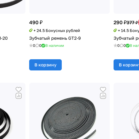
490 ₽
290 ₽
377 ₽
+ 24.5 Бонусных рублей
+ 14.5 Бон
M-20
Зубчатый ремень GT2-9
Зубчатый р
0
0
В наличии
0
0
В на
В корзину
В корзин