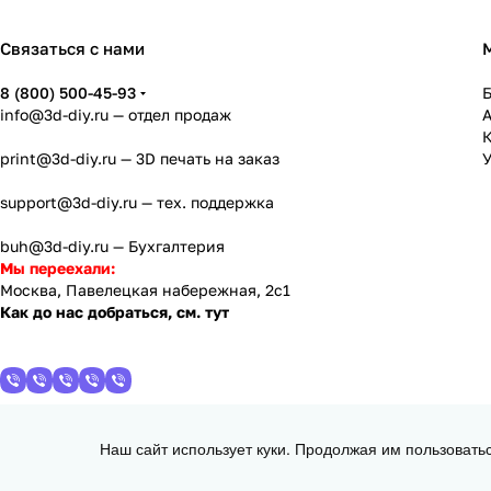
Связаться с нами
8 (800) 500-45-93
info@3d-diy.ru
— отдел продаж
К
print@3d-diy.ru
— 3D печать на заказ
У
support@3d-diy.ru
— тех. поддержка
buh@3d-diy.ru
— Бухгалтерия
Мы переехали:
Москва, Павелецкая набережная, 2с1
Как до нас добраться, см. тут
Наш сайт использует куки. Продолжая им пользовать
2013 - 2026 © 3DiY (Тридиай) - интернет-магазин комплектующих для
d = 1