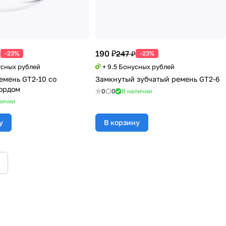
190 ₽
₽
247 ₽
-23%
-23%
усных рублей
+ 9.5 Бонусных рублей
емень GT2-10 со
Замкнутый зубчатый ремень GT2-6
ордом
0
0
В наличии
личии
у
В корзину