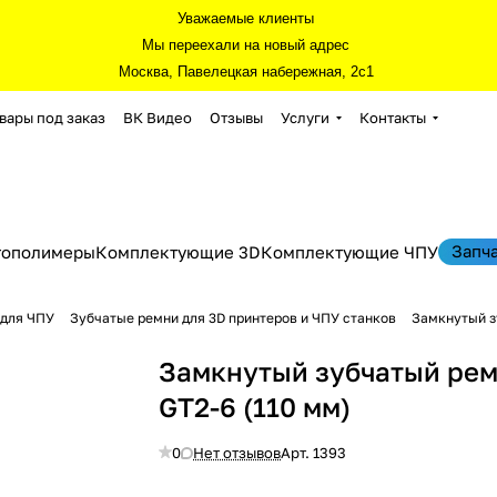
Уважаемые клиенты
Мы переехали на новый адрес
Москва, Павелецкая набережная, 2с1
вары под заказ
ВК Видео
Отзывы
Услуги
Контакты
Запч
тополимеры
Комплектующие 3D
Комплектующие ЧПУ
 для ЧПУ
Зубчатые ремни для 3D принтеров и ЧПУ станков
Замкнутый з
Замкнутый зубчатый ре
GT2-6 (110 мм)
0
Нет отзывов
Арт.
1393