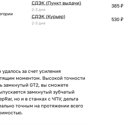
СДЭК (Пункт выдачи)
385 ₽
2-3 дня
егории
СДЭК (Курьер)
530 ₽
2-3 дня
 удалось за счет усиления
утящим моментом. Высокой точности
нь замкнутый GT2, вы сможете
Выпускается замкнутый зубчатый
Rar, но и в станках с ЧПУ, дельта
мально точным на протяжении всего
тоимостью.