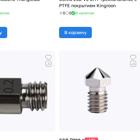
PTFE покрытием Kingroon
личии
0
0
В наличии
у
В корзину