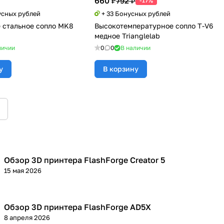
660 ₽
792 ₽
-17%
усных рублей
+ 33 Бонусных рублей
 стальное сопло MK8
Высокотемпературное сопло T-V6
медное Trianglelab
личии
0
0
В наличии
у
В корзину
Обзор 3D принтера FlashForge Creator 5
3D принтеры
15 мая 2026
Обзор 3D принтера FlashForge AD5X
3D принтеры
8 апреля 2026