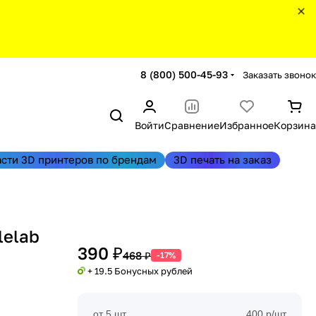
8 (800) 500-45-93
Заказать звонок
Войти
Сравнение
Избранное
Корзина
асти 3D принтеров по брендам
3D печать на заказ
lelab
390 ₽
468 ₽
-17%
+ 19.5 Бонусных рублей
от 5 шт
400 р/шт