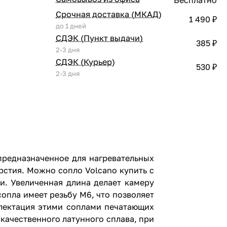
Срочная доставка (МКАД)
1 490 ₽
до 1 дней
СДЭК (Пункт выдачи)
385 ₽
2-3 дня
СДЭК (Курьер)
530 ₽
2-3 дня
предназначенное для нагревательных
рстия. Можно сопло Volcano купить с
и. Увеличенная длина делает камеру
сопла имеет резьбу М6, что позволяет
лектация этими соплами печатающих
качественного латунного сплава, при