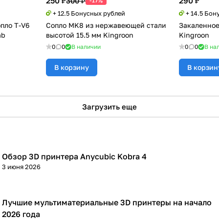
250 ₽
290 ₽
300 ₽
-17%
+ 12.5 Бонусных рублей
+ 14.5 Бон
пло T-V6
Сопло MK8 из нержавеющей стали
Закаленное
ab
высотой 15.5 мм Kingroon
Kingroon
0
0
В наличии
0
0
В на
В корзину
В корзин
Загрузить еще
Обзор 3D принтера Anycubic Kobra 4
3D принтеры
3 июня 2026
Лучшие мультиматериальные 3D принтеры на начало
3D принтеры
2026 года