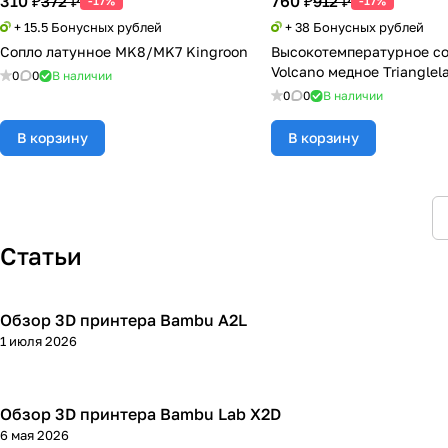
310 ₽
760 ₽
372 ₽
912 ₽
-17%
-17%
+ 15.5 Бонусных рублей
+ 38 Бонусных рублей
Сопло латунное MK8/MK7 Kingroon
Высокотемпературное со
Volcano медное Trianglel
0
0
В наличии
0
0
В наличии
В корзину
В корзину
Статьи
Обзор 3D принтера Bambu A2L
3D принтеры
1 июля 2026
Обзор 3D принтера Bambu Lab X2D
3D принтеры
6 мая 2026