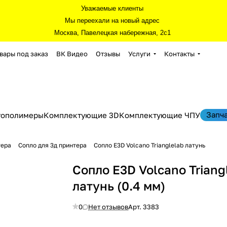
Уважаемые клиенты
Мы переехали на новый адрес
Москва, Павелецкая набережная, 2с1
вары под заказ
ВК Видео
Отзывы
Услуги
Контакты
Запч
тополимеры
Комплектующие 3D
Комплектующие ЧПУ
тера
Сопло для 3д принтера
Сопло E3D Volcano Trianglelab латунь
Сопло E3D Volcano Triang
латунь (0.4 мм)
0
Нет отзывов
Арт.
3383