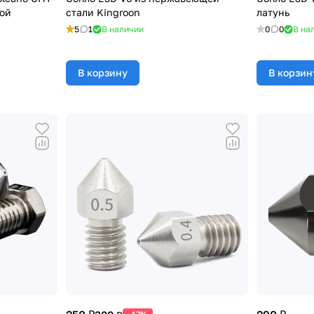
ной
стали Kingroon
латунь
5
1
В наличии
0
0
В на
В корзину
В корзин