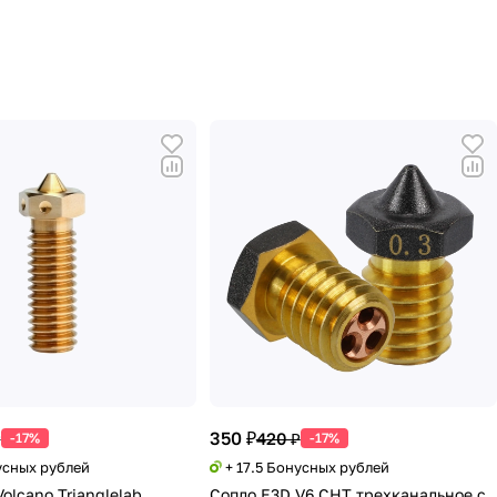
350 ₽
₽
420 ₽
-17%
-17%
усных рублей
+ 17.5 Бонусных рублей
olcano Trianglelab
Сопло E3D V6 CHT трехканальное с