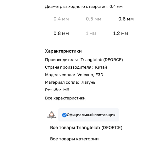
Диаметр выходного отверстия :
0.4 мм
0.4 мм
0.5 мм
0.6 мм
0.8 мм
1 мм
1.2 мм
Характеристики
Производитель
:
Trianglelab (DFORCE)
Страна производителя
:
Китай
Модель сопла
:
Volcano, E3D
Материал сопла
:
Латунь
Резьба
:
M6
Все характеристики
Официальный поставщик
Все товары Trianglelab (DFORCE)
Все товары категории