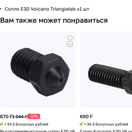
Сопло E3D Volcano Trianglelab x1 шт
Вам также может понравиться
870 ₽
690 ₽
1 044 ₽
-17%
+ 43.5 Бонусных рублей
+ 34.5 Бонусных рублей
Высокотемпературное сопло E3D V6
Сопло Kingroon E3D V6 v