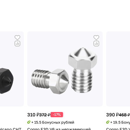
310 ₽
390 ₽
372 ₽
468 
-17%
+ 15.5 Бонусных рублей
+ 19.5 Бон
olcano CHT
Сопло E3D V6 из нержавеющей
Сопло E3D V