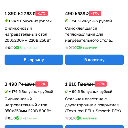
1 890 ₽
490 ₽
2 268 ₽
588 ₽
-17%
-17%
+ 94.5 Бонусных рублей
+ 24.5 Бонусных рублей
Силиконовый
Самоклеящаяся
нагревательный стол
теплоизоляция для
200х200мм 220В 250Вт
нагревательного стола
(100°C) 235х235
0
0
В наличии
0
0
В наличии
В корзину
В корзину
3 490 ₽
1 810 ₽
4 188 ₽
2 172 ₽
-17%
-17%
+ 174.5 Бонусных рублей
+ 90.5 Бонусных рублей
Силиконовый
Стальная пластина с
нагревательный стол
двухсторонним покрытием
350х350мм 220В 800Вт
(Textured PEI + Smooth PEY)
0
0
В наличии
0
0
В наличии