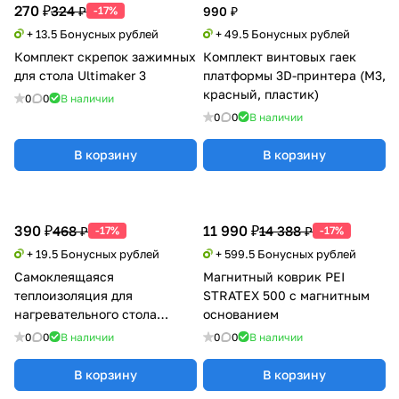
270 ₽
324 ₽
-17%
990 ₽
+ 13.5 Бонусных рублей
+ 49.5 Бонусных рублей
Комплект скрепок зажимных
Комплект винтовых гаек
для стола Ultimaker 3
платформы 3D-принтера (М3,
красный, пластик)
0
0
В наличии
0
0
В наличии
В корзину
В корзину
390 ₽
11 990 ₽
468 ₽
14 388 ₽
-17%
-17%
+ 19.5 Бонусных рублей
+ 599.5 Бонусных рублей
Самоклеящаяся
Магнитный коврик PEI
теплоизоляция для
STRATEX 500 с магнитным
нагревательного стола
основанием
(100°C) 220х220
0
0
В наличии
0
0
В наличии
В корзину
В корзину