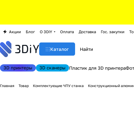
Акции
Блог
О 3DiY
Оплата
Доставка
Гос. закупки
То
Каталог
3D принтеры
3D сканеры
Пластик для 3D принтера
Фо
Главная
Товар
Комплектующие ЧПУ станка
Конструкционный алюми