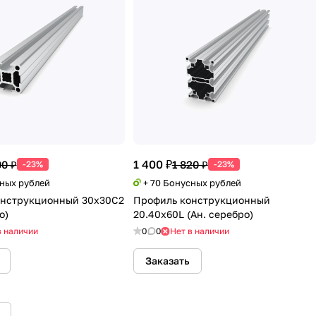
1 400 ₽
00 ₽
1 820 ₽
-23%
-23%
сных рублей
+ 70 Бонусных рублей
онструкционный 30х30С2
Профиль конструкционный
о)
20.40х60L (Ан. серебро)
в наличии
0
0
Нет в наличии
Заказать