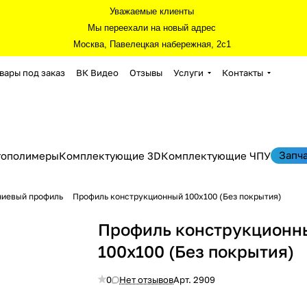
Уважаемые клиенты
Мы переехали на новый адрес
Москва, Павелецкая набережная, 2с1
вары под заказ
ВК Видео
Отзывы
Услуги
Контакты
Запч
тополимеры
Комплектующие 3D
Комплектующие ЧПУ
ниевый профиль
Профиль конструкционный 100х100 (Без покрытия)
Профиль конструкционн
100х100 (Без покрытия)
0
Нет отзывов
Арт.
2909