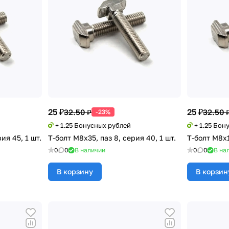
25 ₽
25 ₽
32.50 ₽
32.50 
-23%
+ 1.25 Бонусных рублей
+ 1.25 Бон
ия 45, 1 шт.
Т-болт М8х35, паз 8, серия 40, 1 шт.
Т-болт М8х1
0
0
В наличии
0
0
В на
В корзину
В корзин