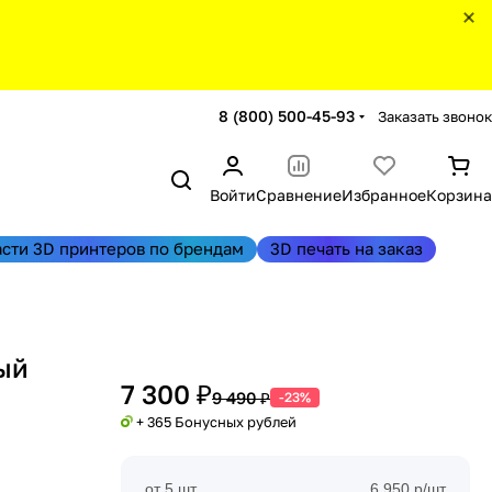
8 (800) 500-45-93
Заказать звонок
Войти
Сравнение
Избранное
Корзина
асти 3D принтеров по брендам
3D печать на заказ
ый
7 300 ₽
9 490 ₽
-23%
+ 365 Бонусных рублей
от 5 шт
6 950 р/шт