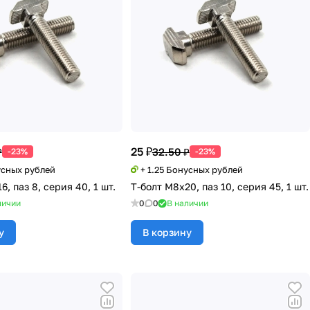
25 ₽
₽
32.50 ₽
-23%
-23%
усных рублей
+ 1.25 Бонусных рублей
6, паз 8, серия 40, 1 шт.
Т-болт М8х20, паз 10, серия 45, 1 шт.
личии
0
0
В наличии
у
В корзину