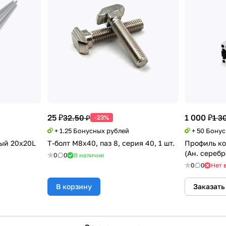
25 ₽
1 000 ₽
32.50 ₽
1 3
-23%
+ 1.25 Бонусных рублей
+ 50 Бону
ый 20х20L
Т-болт М8х40, паз 8, серия 40, 1 шт.
Профиль к
(Ан. серебр
0
0
В наличии
0
0
Нет 
В корзину
Заказать