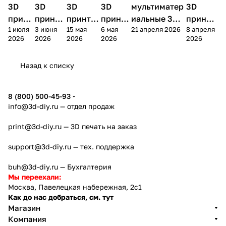
3D
3D
3D
3D
мультиматер
3D
принт
принте
принтер
принте
иальные 3D
принте
1 июля
3 июня
15 мая
6 мая
21 апреля 2026
8 апреля
ера
ра
а
ра
принтеры на
ра
2026
2026
2026
2026
2026
Bamb
Anycubi
FlashFo
Bambu
начало 2026
FlashF
u A2L
c Kobra
rge
Lab
года
orge
Назад к списку
4
Creator
X2D
AD5X
5
8 (800) 500-45-93
info@3d-diy.ru
— отдел продаж
print@3d-diy.ru
— 3D печать на заказ
support@3d-diy.ru
— тех. поддержка
buh@3d-diy.ru
— Бухгалтерия
Мы переехали:
Москва, Павелецкая набережная, 2с1
Как до нас добраться, см. тут
Магазин
Компания