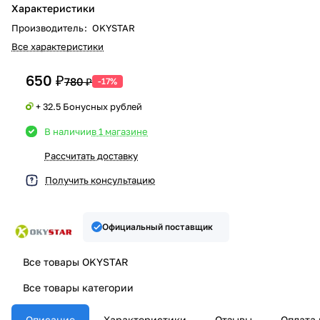
Характеристики
Производитель
:
OKYSTAR
Все характеристики
650 ₽
780 ₽
-17%
+ 32.5 Бонусных рублей
В наличии
в 1 магазине
Рассчитать доставку
Получить консультацию
Официальный поставщик
Все товары OKYSTAR
Все товары категории
Описание
Характеристики
Отзывы
Оплата 