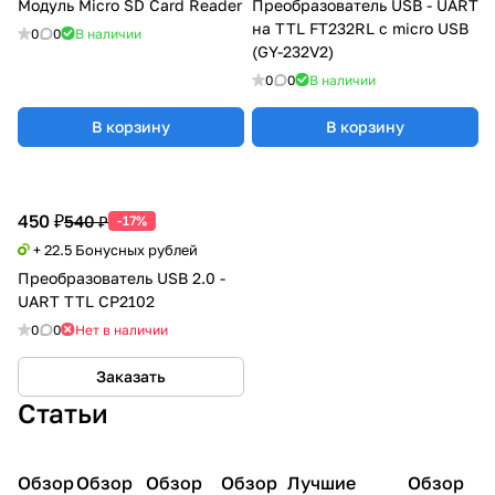
Модуль Micro SD Card Reader
Преобразователь USB - UART
на TTL FT232RL с micro USB
0
0
В наличии
(GY-232V2)
0
0
В наличии
В корзину
В корзину
450 ₽
540 ₽
-17%
+ 22.5 Бонусных рублей
Преобразователь USB 2.0 -
UART TTL CP2102
0
0
Нет в наличии
Заказать
Статьи
Обзор
3D
Обзор
3D
Обзор
3D
Обзор
3D
Лучшие
Обзор
3D
3D принтеры
принтеры
принтеры
принтеры
принтеры
принтер