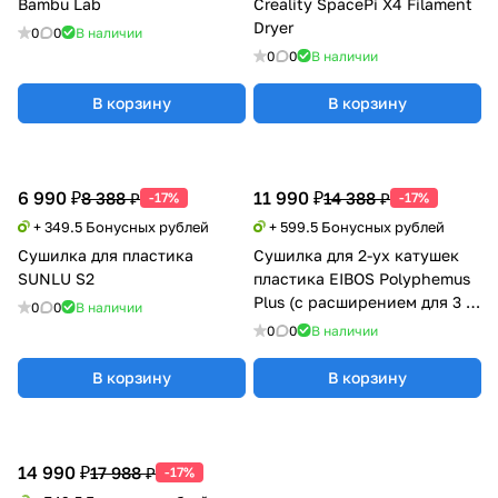
Bambu Lab
Creality SpacePi X4 Filament
Dryer
0
0
В наличии
0
0
В наличии
В корзину
В корзину
6 990 ₽
11 990 ₽
8 388 ₽
14 388 ₽
-17%
-17%
+ 349.5 Бонусных рублей
+ 599.5 Бонусных рублей
Сушилка для пластика
Сушилка для 2-ух катушек
SUNLU S2
пластика EIBOS Polyphemus
Plus (с расширением для 3 кг
0
0
В наличии
катушки)
0
0
В наличии
В корзину
В корзину
14 990 ₽
17 988 ₽
-17%