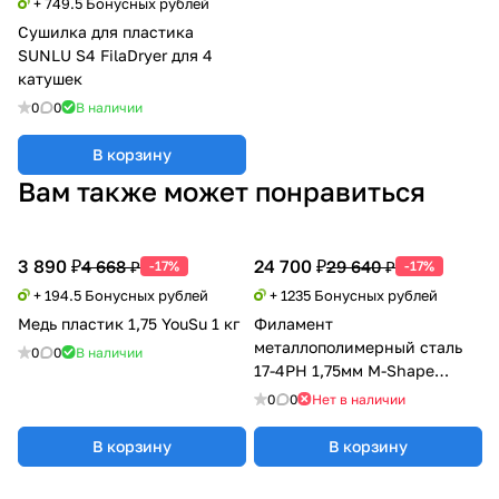
+ 749.5 Бонусных рублей
Сушилка для пластика
SUNLU S4 FilaDryer для 4
катушек
0
0
В наличии
В корзину
Вам также может понравиться
3 890 ₽
24 700 ₽
4 668 ₽
29 640 ₽
-17%
-17%
+ 194.5 Бонусных рублей
+ 1235 Бонусных рублей
Медь пластик 1,75 YouSu 1 кг
Филамент
металлополимерный сталь
0
0
В наличии
17-4РН 1,75мм M-Shape
METAL для FDM / FFF 3D-
0
0
Нет в наличии
принтеров
В корзину
В корзину