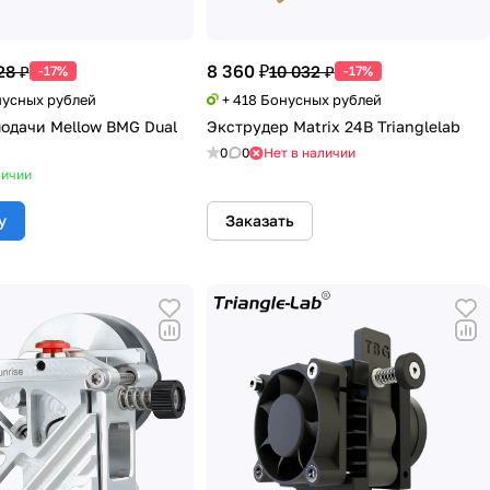
8 360 ₽
28 ₽
10 032 ₽
-17%
-17%
нусных рублей
+ 418 Бонусных рублей
одачи Mellow BMG Dual
Экструдер Matrix 24В Trianglelab
0
0
Нет в наличии
личии
у
Заказать