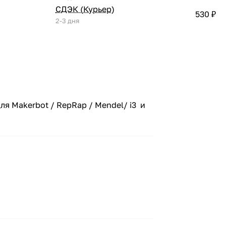
СДЭК (Курьер)
530 ₽
2-3 дня
я Makerbot / RepRap / Мendel/ i3 и