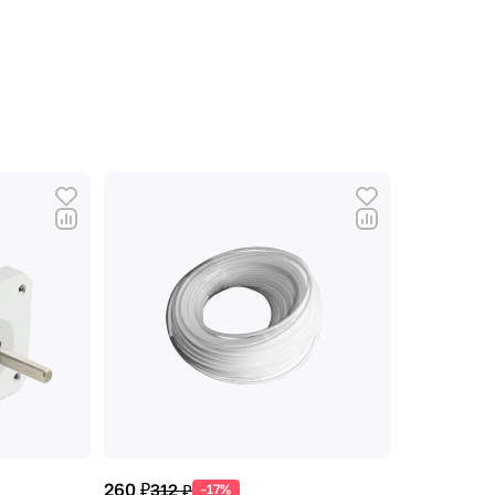
260 ₽
312 ₽
-17%