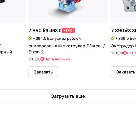
7 890 ₽
7 390 ₽
9 468 ₽
8 8
-17%
+ 394.5 Бонусных рублей
+ 369.5 Б
G
Универсальный экструдер P3steel /
Экструдер N
ерный
Bizon 2
0
0
Нет 
0
0
Нет в наличии
Заказать
Заказать
Загрузить еще