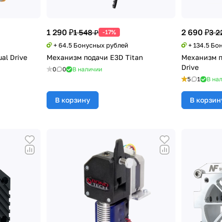
1 290 ₽
2 690 ₽
1 548 ₽
3 2
-17%
+ 64.5 Бонусных рублей
+ 134.5 Бо
al Drive
Механизм подачи E3D Titan
Механизм п
Drive
0
0
В наличии
5
1
В на
В корзину
В корзин