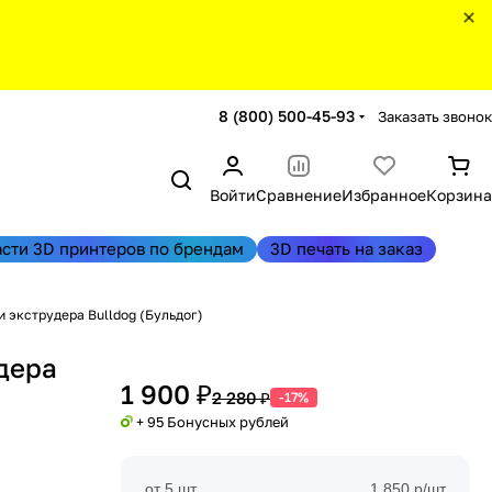
8 (800) 500-45-93
Заказать звонок
Войти
Сравнение
Избранное
Корзина
асти 3D принтеров по брендам
3D печать на заказ
 экструдера Bulldog (Бульдог)
дера
1 900 ₽
2 280 ₽
-17%
+ 95 Бонусных рублей
от 5 шт
1 850 р/шт