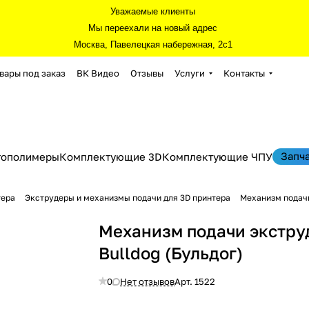
Уважаемые клиенты
Мы переехали на новый адрес
Москва, Павелецкая набережная, 2с1
вары под заказ
ВК Видео
Отзывы
Услуги
Контакты
Запч
тополимеры
Комплектующие 3D
Комплектующие ЧПУ
тера
Экструдеры и механизмы подачи для 3D принтера
Механизм подачи
Механизм подачи экстру
Bulldog (Бульдог)
0
Нет отзывов
Арт.
1522