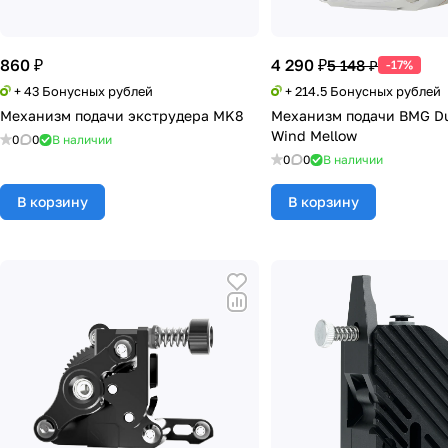
860 ₽
4 290 ₽
5 148 ₽
-17%
+ 43 Бонусных рублей
+ 214.5 Бонусных рублей
Механизм подачи экструдера MK8
Механизм подачи BMG Du
Wind Mellow
0
0
В наличии
0
0
В наличии
В корзину
В корзину