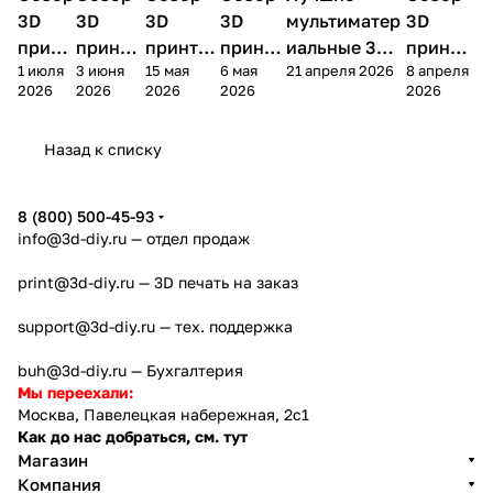
принтеры
принтеры
принтеры
принтеры
принтер
3D
3D
3D
3D
мультиматер
3D
принт
принте
принтер
принте
иальные 3D
принте
1 июля
3 июня
15 мая
6 мая
21 апреля 2026
8 апреля
ера
ра
а
ра
принтеры на
ра
2026
2026
2026
2026
2026
Bamb
Anycubi
FlashFo
Bambu
начало 2026
FlashF
u A2L
c Kobra
rge
Lab
года
orge
Назад к списку
4
Creator
X2D
AD5X
5
8 (800) 500-45-93
info@3d-diy.ru
— отдел продаж
print@3d-diy.ru
— 3D печать на заказ
support@3d-diy.ru
— тех. поддержка
buh@3d-diy.ru
— Бухгалтерия
Мы переехали:
Москва, Павелецкая набережная, 2с1
Как до нас добраться, см. тут
Магазин
Компания