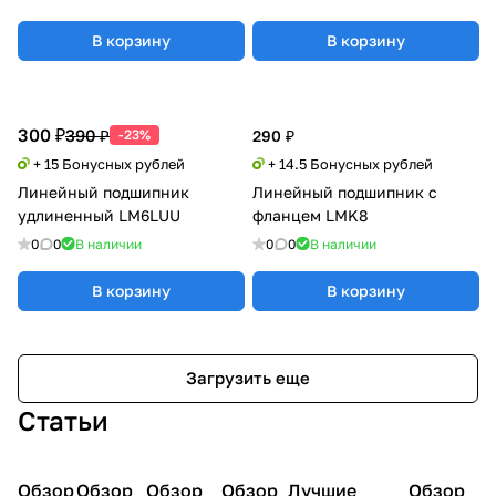
В корзину
В корзину
300 ₽
390 ₽
-23%
290 ₽
+ 15 Бонусных рублей
+ 14.5 Бонусных рублей
Линейный подшипник
Линейный подшипник с
удлиненный LM6LUU
фланцем LMK8
0
0
В наличии
0
0
В наличии
В корзину
В корзину
Загрузить еще
Статьи
Обзор
3D
Обзор
3D
Обзор
3D
Обзор
3D
Лучшие
Обзор
3D
3D принтеры