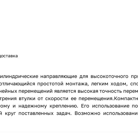
доставка
цилиндрические направляющие для высокоточного п
отличающийся простотой монтажа, легким ходом, сп
нейных перемещений является высокая точность пере
 трения втулки от скорости ее перемещения.Компак
тому и надежному креплению. Его использование по
й круг поставленных задач. Возможно использован