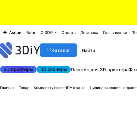
Акции
Блог
О 3DiY
Оплата
Доставка
Гос. закупки
То
Каталог
3D принтеры
3D сканеры
Пластик для 3D принтера
Фо
Главная
Товар
Комплектующие ЧПУ станка
Цилиндрические направ