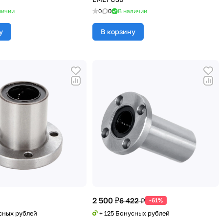
личии
0
0
В наличии
у
В корзину
2 500 ₽
6 422 ₽
-61%
усных рублей
+ 125 Бонусных рублей