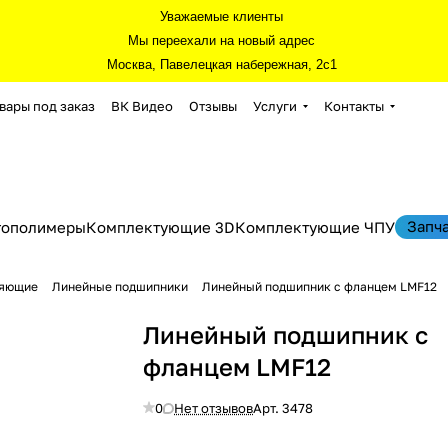
Уважаемые клиенты
Мы переехали на новый адрес
Москва, Павелецкая набережная, 2с1
вары под заказ
ВК Видео
Отзывы
Услуги
Контакты
Запч
тополимеры
Комплектующие 3D
Комплектующие ЧПУ
ляющие
Линейные подшипники
Линейный подшипник с фланцем LMF12
Линейный подшипник с
фланцем LMF12
0
Нет отзывов
Арт.
3478