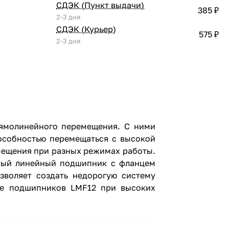
СДЭК (Пункт выдачи)
385 ₽
2-3 дня
СДЭК (Курьер)
575 ₽
2-3 дня
рямолинейного перемещения. С ними
особностью перемещаться с высокой
мещения при разных режимах работы.
тный линейный подшипник с фланцем
зволяет создать недорогую систему
ие подшипников LMF12 при высоких