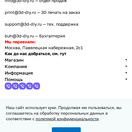
info@3d-diy.ru
— отдел продаж
print@3d-diy.ru
— 3D печать на заказ
support@3d-diy.ru
— тех. поддержка
buh@3d-diy.ru
— Бухгалтерия
Мы переехали:
Москва, Павелецкая набережная, 2с1
Как до нас добраться, см. тут
Магазин
Компания
Информация
Помощь
2013 - 2026 © 3DiY (Тридиай) - интернет-магазин
Наш сайт использует куки. Продолжая им пользоваться, вы
комплектующих для 3D принтеров, ЧПУ станков и
соглашаетесь на обработку персональных данных в
робототехники
соответствии с
политикой конфиденциальности
.
Конфиденциальность
Оферта