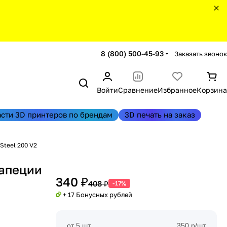
8 (800) 500-45-93
Заказать звонок
Войти
Сравнение
Избранное
Корзина
асти 3D принтеров по брендам
3D печать на заказ
Steel 200 V2
рапеции
340 ₽
408 ₽
-17%
+ 17 Бонусных рублей
от 5 шт
350 р/шт