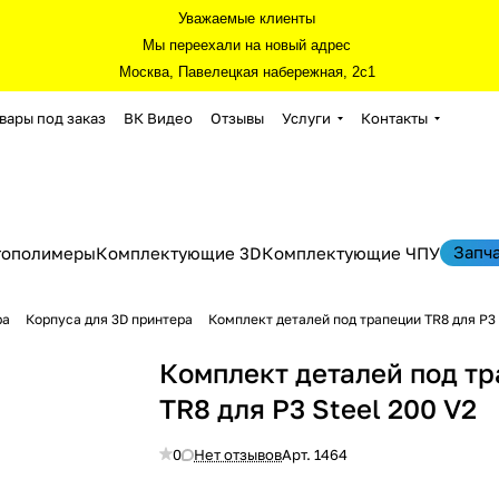
Уважаемые клиенты
Мы переехали на новый адрес
Москва, Павелецкая набережная, 2с1
вары под заказ
ВК Видео
Отзывы
Услуги
Контакты
Запч
тополимеры
Комплектующие 3D
Комплектующие ЧПУ
ра
Корпуса для 3D принтера
Комплект деталей под трапеции TR8 для P3 
Комплект деталей под т
TR8 для P3 Steel 200 V2
0
Нет отзывов
Арт.
1464