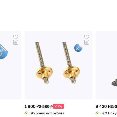
1 900 ₽
9 420 ₽
2 280 ₽
11 
-17%
+ 95 Бонусных рублей
+ 471 Бон