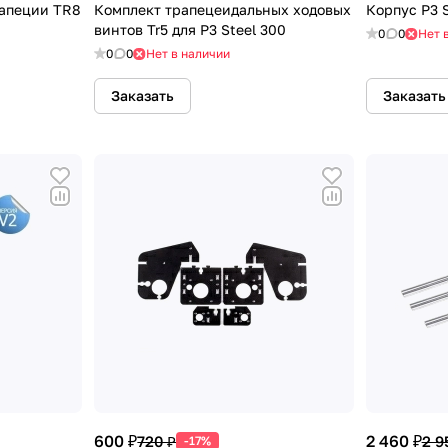
рапеции TR8
Комплект трапецеидальных ходовых
Корпус P3 
винтов Tr5 для P3 Steel 300
0
0
Нет 
0
0
Нет в наличии
Заказать
Заказать
600 ₽
2 460 ₽
720 ₽
2 9
-17%