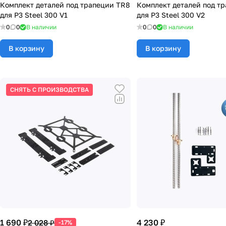
Комплект деталей под трапеции TR8
Комплект деталей под т
для P3 Steel 300 V1
для P3 Steel 300 V2
0
0
В наличии
0
0
В наличии
В корзину
В корзину
СНЯТЬ С ПРОИЗВОДСТВА
1 690 ₽
4 230 ₽
2 028 ₽
-17%