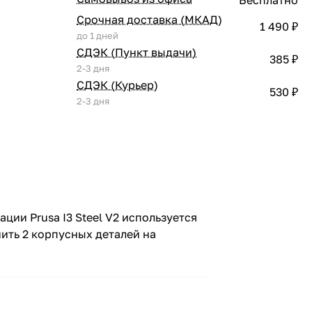
Срочная доставка (МКАД)
1 490 ₽
до 1 дней
СДЭК (Пункт выдачи)
385 ₽
2-3 дня
СДЭК (Курьер)
530 ₽
2-3 дня
ции Prusa I3 Steel V2 используется
ить 2 корпусных деталей на