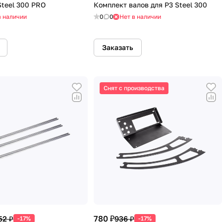
Steel 300 PRO
Комплект валов для P3 Steel 300
в наличии
0
0
Нет в наличии
Заказать
Снят с производства
780 ₽
52 ₽
936 ₽
-17%
-17%