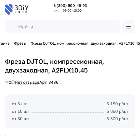
8 (800) 500-45-93
пн-пт 09:00—18:00
танка
Фрезы
Фреза DJTOL, компрессионная, двухзаходная, A2FLX10.45
Фреза DJTOL, компрессионная,
двухзаходная, A2FLX10.45
0
Нет отзывов
Арт.
3436
от 5 шт
6 150 р/шт
от 10 шт
5 850 р/шт
от 50 шт
5 500 р/шт