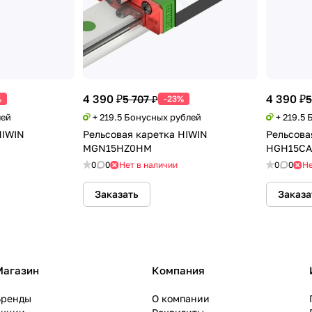
4 390 ₽
4 390 ₽
5 707 ₽
5
%
-23%
лей
+ 219.5 Бонусных рублей
+ 219.5
HIWIN
Рельсовая каретка HIWIN
Рельсова
MGN15HZ0HM
HGH15CA
0
0
Нет в наличии
0
0
Не
Заказать
Заказа
Магазин
Компания
Бренды
О компании