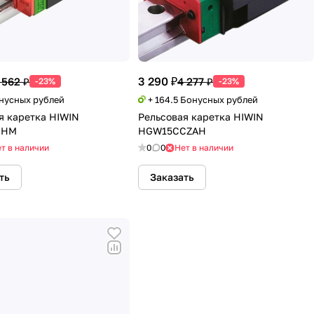
3 290 ₽
 562 ₽
4 277 ₽
-23%
-23%
онусных рублей
+ 164.5 Бонусных рублей
я каретка HIWIN
Рельсовая каретка HIWIN
0HM
HGW15CCZAH
т в наличии
0
0
Нет в наличии
ть
Заказать