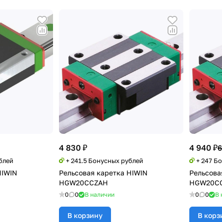
4 830 ₽
4 940 ₽
6
блей
+ 241.5 Бонусных рублей
+ 247 Б
HIWIN
Рельсовая каретка HIWIN
Рельсова
HGW20CCZAH
HGW20C
0
0
В наличии
0
0
В 
В корзину
В корз