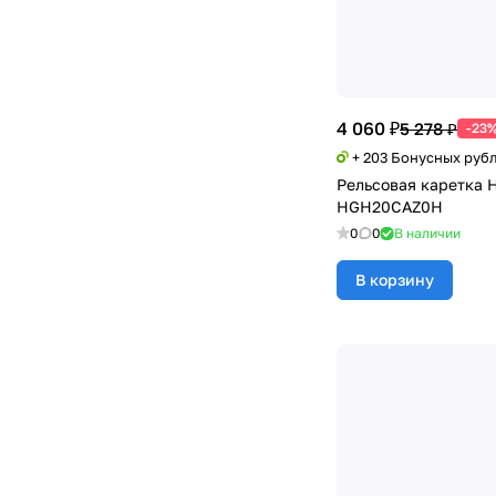
4 060 ₽
5 278 ₽
-23
+ 203 Бонусных руб
Рельсовая каретка 
HGH20CAZ0H
0
0
В наличии
В корзину