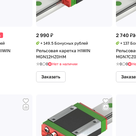
2 990 ₽
2 740 ₽
3
%
лей
+ 149.5 Бонусных рублей
+ 137 Б
HIWIN
Рельсовая каретка HIWIN
Рельсова
MGN12HZ0HM
MGN7СZ
0
0
Нет в наличии
0
0
Не
Заказать
Заказа