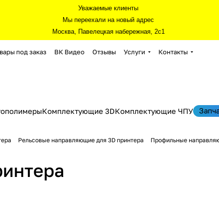
Уважаемые клиенты
Мы переехали на новый адрес
Москва, Павелецкая набережная, 2с1
вары под заказ
ВК Видео
Отзывы
Услуги
Контакты
Запч
тополимеры
Комплектующие 3D
Комплектующие ЧПУ
тера
Рельсовые направляющие для 3D принтера
Профильные направляю
ринтера