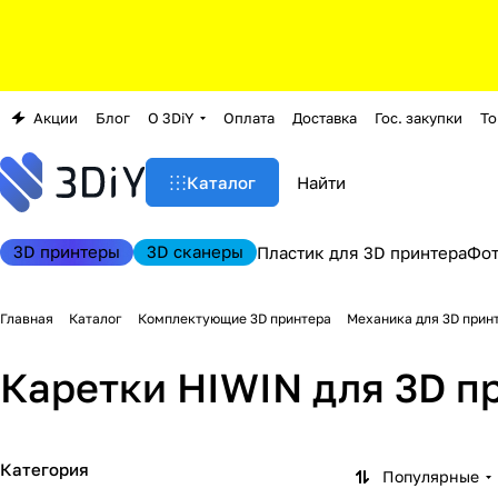
Акции
Блог
О 3DiY
Оплата
Доставка
Гос. закупки
То
Каталог
3D принтеры
3D сканеры
Пластик для 3D принтера
Фо
Главная
Каталог
Комплектующие 3D принтера
Механика для 3D прин
Каретки HIWIN для 3D п
Категория
Популярные