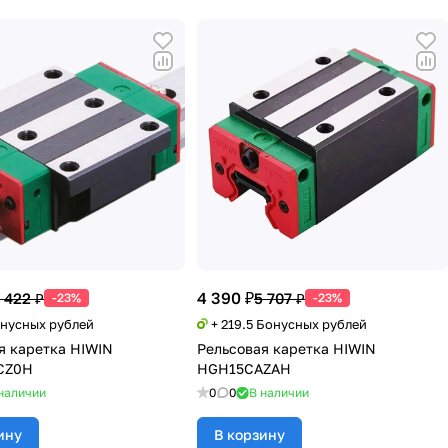
4 390 ₽
 422 ₽
5 707 ₽
-23%
-23%
онусных рублей
+ 219.5 Бонусных рублей
я каретка HIWIN
Рельсовая каретка HIWIN
CZ0H
HGH15CAZAH
наличии
0
0
В наличии
ину
В корзину