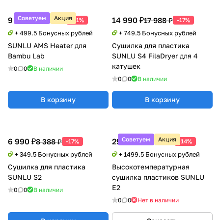
Советуем
Акция
9 990 ₽
14 990 ₽
20 388 ₽
17 988 ₽
-51%
-17%
+ 499.5 Бонусных рублей
+ 749.5 Бонусных рублей
SUNLU AMS Heater для
Сушилка для пластика
Bambu Lab
SUNLU S4 FilaDryer для 4
катушек
0
0
В наличии
0
0
В наличии
В корзину
В корзину
Советуем
Акция
6 990 ₽
29 990 ₽
8 388 ₽
34 788 ₽
-17%
-14%
+ 349.5 Бонусных рублей
+ 1499.5 Бонусных рублей
Сушилка для пластика
Высокотемпературная
SUNLU S2
сушилка пластиков SUNLU
E2
0
0
В наличии
0
0
Нет в наличии