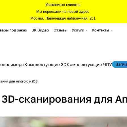
Уважаемые клиенты
Мы переехали на новый адрес
Москва, Павелецкая набережная, 2с1
вары под заказ
ВК Видео
Отзывы
Услуги
Контакты
Запч
тополимеры
Комплектующие 3D
Комплектующие ЧПУ
ния для Android и iOS
3D-сканирования для And