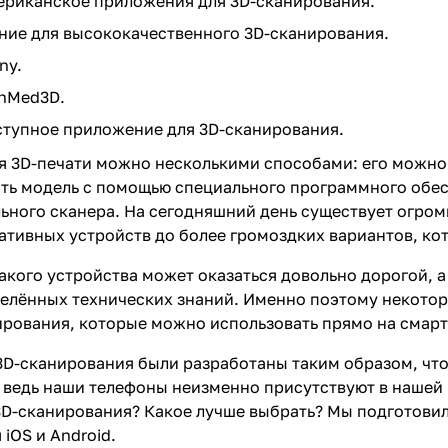
мериканское приложения для 3D-сканирования.
ение для высококачественного 3D-сканирования.
ny.
chMed3D.
ступное приложение для 3D-сканирования.
я 3D-печати можно несколькими способами: его можно 
ать модель с помощью специального программного обе
ного сканера. На сегодняшний день существует огром
тативных устройств до более громоздких вариантов, к
акого устройства может оказаться довольно дорогой, а
елённых технических знаний. Именно поэтому некото
рования, которые можно использовать прямо на смар
D-сканирования были разработаны таким образом, чт
, ведь наши телефоны неизменно присутствуют в нашей 
D-сканирования? Какое лучше выбрать? Мы подготовил
iOS и Android.