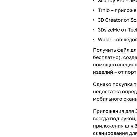
Scandy Pro – а
Trnio – прилож
3D Creator от So
3DsizeMe от Te
Widar – общедо
Получить файл дл
бесплатно), созд
помощью специаль
изделий – от пор
Однако покупка т
недостатка опред
мобильного скани
Приложения для 3
всегда под рукой
приложения для 3
сканирования для 