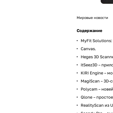
Мировые новости
Содержание
MyFit Solution
Canvas.
Heges 3D Scanne
itSeez3D – при
KIRI Engine – 
MagiScan – 3D-
Polycam – нове
Qlone – просто
RealityScan из U