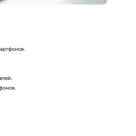
мартфонов.
елей.
тфонов.