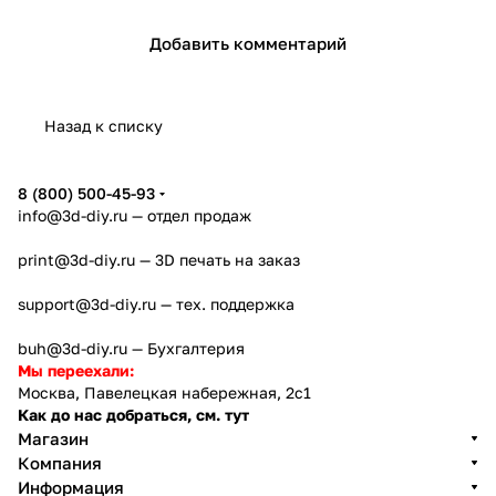
жиз
полярные
й,
века с
адаптации
ь о
Добавить комментарий
ни
регионы на
внедрив
помощ
под
3D-
дин
3D-
ших 3D-
ью 3D-
индивидуал
печа
оза
печатном
печать в
печати
ьные
ти
вра
Назад к списку
велосипеде
ресторан
требования
воск
ы
пользовате
ом
лей
8 (800) 500-45-93
info@3d-diy.ru
— отдел продаж
print@3d-diy.ru
— 3D печать на заказ
support@3d-diy.ru
— тех. поддержка
buh@3d-diy.ru
— Бухгалтерия
Мы переехали:
Москва, Павелецкая набережная, 2с1
Как до нас добраться, см. тут
Магазин
Компания
Информация