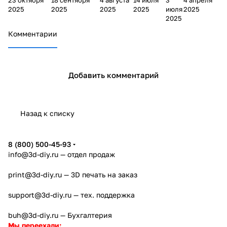
Resin
сушилки
пластик
пласти
нда
а к
2025
2025
2025
2025
июля
2025
Curing Box
Sunlu
а Ultran
ка
Eleg
первой
2025
RC-2
FilaDryer E2
m20 cf
Sunlu
oo
печати
Комментарии
S4
Добавить комментарий
Назад к списку
8 (800) 500-45-93
info@3d-diy.ru
— отдел продаж
print@3d-diy.ru
— 3D печать на заказ
support@3d-diy.ru
— тех. поддержка
buh@3d-diy.ru
— Бухгалтерия
Мы переехали: