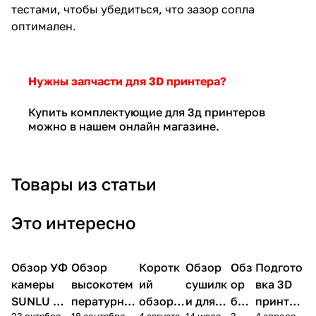
тестами, чтобы убедиться, что зазор сопла
оптимален.
Нужны запчасти для 3D принтера?
Купить комплектующие для 3д принтеров
можно в нашем онлайн магазине.
Товары из статьи
Это интересно
Обзор УФ
3D
Обзор
Коротк
3D
Обзор
3D
Обз
3D
Подгото
3D
3D печать
печать
печать
печать
печать
печать
камеры
высокотем
ий
сушилк
ор
вка 3D
SUNLU UV
пературной
обзор
и для
бре
принтер
23 октября
18 сентября
4 августа
14 июля
3
4 апреля