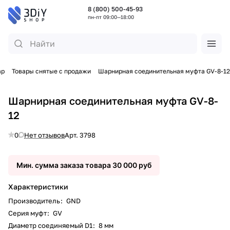
8 (800) 500-45-93
пн-пт 09:00—18:00
ар
Товары снятые с продажи
Шарнирная соединительная муфта GV-8-12
Шарнирная соединительная муфта GV-8-
12
0
Нет отзывов
Арт.
3798
Мин. сумма заказа товара 30 000 руб
Характеристики
Производитель
:
GND
Серия муфт
:
GV
Диаметр соединяемый D1
:
8 мм