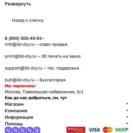
качеством зажимов.
соединительные спиральные;
однодиафрагменные зажимы.
Купить соединительные муфты GND можно в нашем
Назад к списку
интернет-магазине. Наши консультанты помогут с
выбором комплектующих, учтут особенности
оборудования, на котором будет устанавливаться
8 (800) 500-45-93
муфта. Предлагаем низкие цены и доставку в
info@3d-diy.ru
— отдел продаж
любой регион страны.
print@3d-diy.ru
— 3D печать на заказ
support@3d-diy.ru
— тех. поддержка
buh@3d-diy.ru
— Бухгалтерия
Мы переехали:
Москва, Павелецкая набережная, 2с1
Как до нас добраться, см. тут
Магазин
Компания
Информация
Помощь