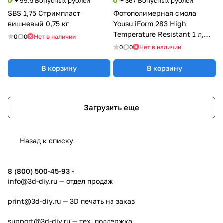
+ 99.5 Бонусных рублей
+ 367 Бонусных рублей
SBS 1,75 Стримпласт
Фотополимерная смола
вишневый 0,75 кг
Yousu iForm 283 High
Temperature Resistant 1 л,
0
0
Нет в наличии
прозрачная
0
0
Нет в наличии
В корзину
В корзину
Загрузить еще
Назад к списку
8 (800) 500-45-93
info@3d-diy.ru
— отдел продаж
print@3d-diy.ru
— 3D печать на заказ
support@3d-diy.ru
— тех. поддержка