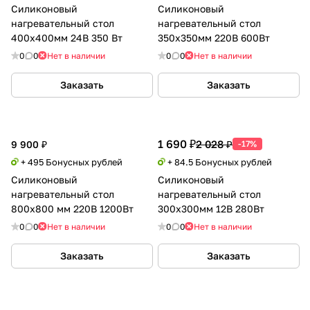
Силиконовый
Силиконовый
нагревательный стол
нагревательный стол
400х400мм 24В 350 Вт
350х350мм 220В 600Вт
0
0
Нет в наличии
0
0
Нет в наличии
Заказать
Заказать
1 690 ₽
2 028 ₽
9 900 ₽
-17%
+ 495 Бонусных рублей
+ 84.5 Бонусных рублей
Силиконовый
Силиконовый
нагревательный стол
нагревательный стол
800х800 мм 220В 1200Вт
300х300мм 12В 280Вт
0
0
Нет в наличии
0
0
Нет в наличии
Заказать
Заказать