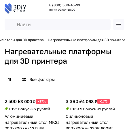
8 (800) 500-45-93
пн-пт 09:00—18:00
е столы для 3D принтера
Нагревательные платформы для 3D принтера
Нагревательные платформы
для 3D принтера
Все фильтры
2 500 ₽
3 390 ₽
3 000 ₽
4 068 ₽
-17%
-17%
+ 125 Бонусных рублей
+ 169.5 Бонусных рублей
Алюминиевый
Силиконовый
нагревательный стол MK2a
нагревательный стол
200х300 мм 12/24В
300х300мм 220В 600Вт