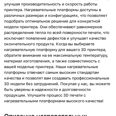
улучшая производительность и скорость работы
принтера. Нагревательные платформы доступны в
различных размерах и конфигурациях, что позволяет
подобрать оптимальное решение для конкретной
модели принтера. Они обеспечивают равномерное
распределение тепла по всей поверхности печати, что
исключает появление дефектов и улучшает качество
окончательного продукта. Когда вы выбираете
нагревательную платформу для вашего 3D принтера,
обратите внимание на ее максимальную температуру,
материал изготовления, а также совместимость с
вашей моделью принтера. Наши нагревательные
платформы отвечают самым высоким стандартам
качества и позволят вам создавать профессиональные
3D модели без затруднений. Покупая у нас, вы можете
быть уверены в надежности и долговечности
продукции. Улучшите процесс 3D печати с
нагревательными платформами высокого качества!
Описание нагревательных