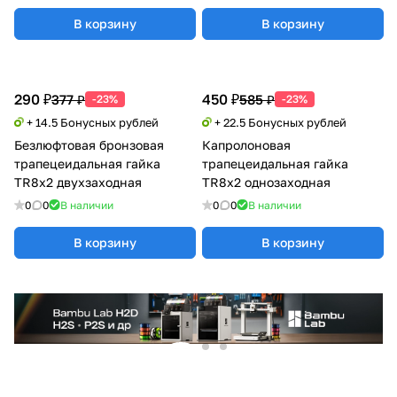
В корзину
В корзину
290 ₽
450 ₽
377 ₽
585 ₽
-23%
-23%
+ 14.5 Бонусных рублей
+ 22.5 Бонусных рублей
Безлюфтовая бронзовая
Капролоновая
трапецеидальная гайка
трапецеидальная гайка
TR8x2 двухзаходная
TR8x2 однозаходная
0
0
В наличии
0
0
В наличии
В корзину
В корзину