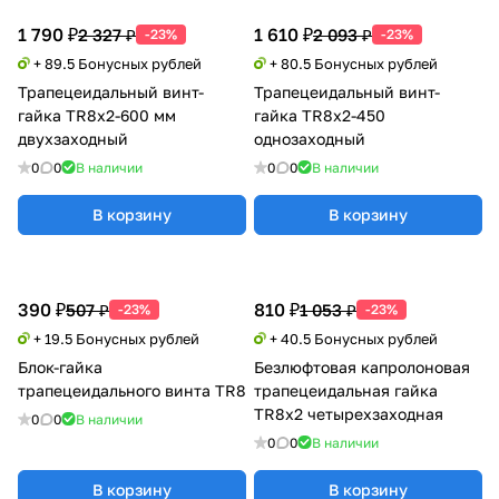
1 790 ₽
1 610 ₽
2 327 ₽
2 093 ₽
-23%
-23%
+ 89.5 Бонусных рублей
+ 80.5 Бонусных рублей
Трапецеидальный винт-
Трапецеидальный винт-
гайка TR8x2-600 мм
гайка TR8x2-450
двухзаходный
однозаходный
0
0
В наличии
0
0
В наличии
В корзину
В корзину
390 ₽
810 ₽
507 ₽
1 053 ₽
-23%
-23%
+ 19.5 Бонусных рублей
+ 40.5 Бонусных рублей
Блок-гайка
Безлюфтовая капролоновая
трапецеидального винта TR8
трапецеидальная гайка
TR8x2 четырехзаходная
0
0
В наличии
0
0
В наличии
В корзину
В корзину