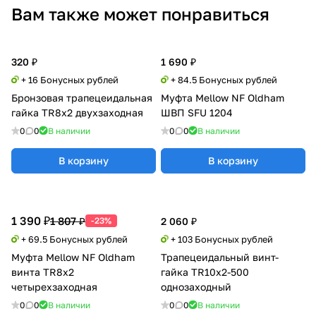
Вам также может понравиться
320 ₽
1 690 ₽
+ 16 Бонусных рублей
+ 84.5 Бонусных рублей
Бронзовая трапецеидальная
Муфта Mellow NF Oldham
гайка TR8x2 двухзаходная
ШВП SFU 1204
0
0
В наличии
0
0
В наличии
В корзину
В корзину
1 390 ₽
1 807 ₽
-23%
2 060 ₽
+ 69.5 Бонусных рублей
+ 103 Бонусных рублей
Муфта Mellow NF Oldham
Трапецеидальный винт-
винта TR8x2
гайка TR10x2-500
четырехзаходная
однозаходный
0
0
В наличии
0
0
В наличии