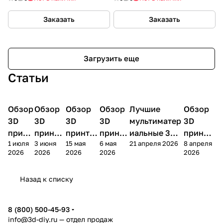
Заказать
Заказать
Загрузить еще
Статьи
Обзор
3D
Обзор
3D
Обзор
3D
Обзор
3D
Лучшие
Обзор
3D
3D принтеры
принтеры
принтеры
принтеры
принтеры
принтер
3D
3D
3D
3D
мультиматер
3D
принт
принте
принтер
принте
иальные 3D
принте
1 июля
3 июня
15 мая
6 мая
21 апреля 2026
8 апреля
ера
ра
а
ра
принтеры на
ра
2026
2026
2026
2026
2026
Bamb
Anycubi
FlashFo
Bambu
начало 2026
FlashF
u A2L
c Kobra
rge
Lab
года
orge
Назад к списку
4
Creator
X2D
AD5X
5
8 (800) 500-45-93
info@3d-diy.ru
— отдел продаж