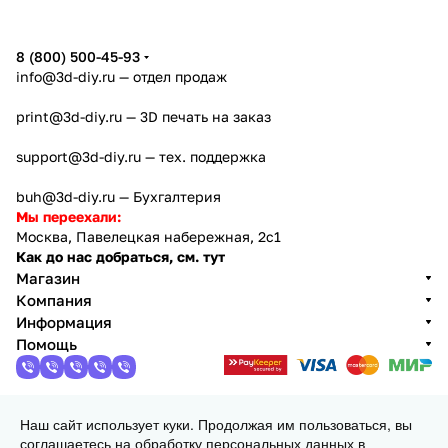
8 (800) 500-45-93
info@3d-diy.ru
— отдел продаж
print@3d-diy.ru
— 3D печать на заказ
support@3d-diy.ru
— тех. поддержка
buh@3d-diy.ru
— Бухгалтерия
Мы переехали:
Москва, Павелецкая набережная, 2с1
Как до нас добраться, см. тут
Магазин
Компания
Информация
Помощь
Наш сайт использует куки. Продолжая им пользоваться, вы
2013 - 2026 © 3DiY (Тридиай) - интернет-магазин
соглашаетесь на обработку персональных данных в
комплектующих для 3D принтеров, ЧПУ станков и