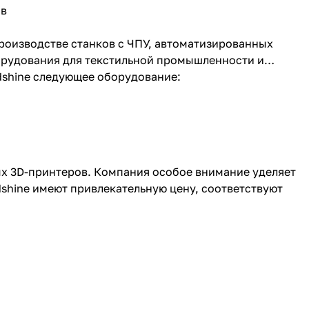
ов
производстве станков с ЧПУ, автоматизированных
борудования для текстильной промышленности и
dshine следующее оборудование:
х 3D-принтеров. Компания особое внимание уделяет
shine имеют привлекательную цену, соответствуют
готовы помочь с выбором продукции с учётом
няется лучшими транспортными компаниями.