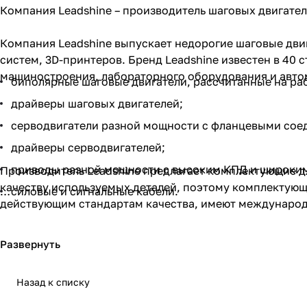
Компания Leadshine – производитель шаговых двигате
Компания Leadshine выпускает недорогие шаговые дви
систем, 3D-принтеров. Бренд Leadshine известен в 40
машиностроения, лабораторного оборудования и авто
биполярные шаговые двигатели, рассчитанные на раб
драйверы шаговых двигателей;
серводвигатели разной мощности с фланцевыми сое
драйверы серводвигателей;
приводы разной мощности с высоким КПД и широким
Производитель Leadshine предлагает комплектующие 
качеству используемых деталей, поэтому комплектующ
силовые и сигнальные кабели.
действующим стандартам качества, имеют междунаро
Предлагаем купить товары Leadshine в нашем интернет
особенностей сферы применения, максимальной нагру
Назад к списку