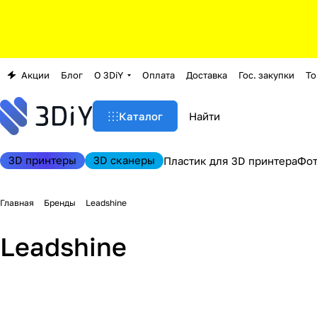
Акции
Блог
О 3DiY
Оплата
Доставка
Гос. закупки
То
Каталог
3D принтеры
3D сканеры
Пластик для 3D принтера
Фо
Главная
Бренды
Leadshine
Leadshine