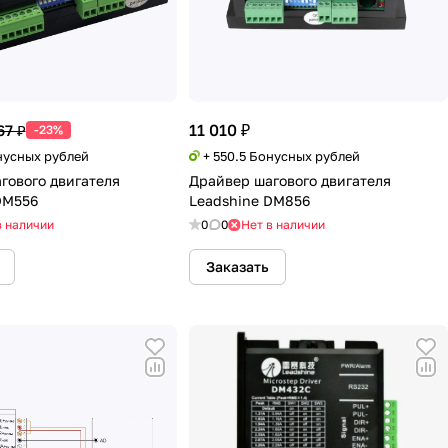
11 010 ₽
67 ₽
-23%
нусных рублей
+ 550.5 Бонусных рублей
гового двигателя
Драйвер шагового двигателя
DM556
Leadshine DM856
в наличии
0
0
Нет в наличии
Заказать