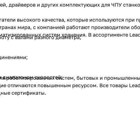
лей, драйверов и других комплектующих для ЧПУ станк
гатели высокого качества, которые используются при 
 странах мира, с компанией работают производители о
матизированных систем хранения. В ассортименте Lea
оту с валами разного диаметра;
динениями;
 диапазоном скоростей;
для роботизированных систем, бытовых и промышленны
ие отличаются повышенным ресурсом. Все товары Lead
дные сертификаты.
-магазине по низкой цене с доставкой. Консультанты 
зки и интенсивности работы. Доставка заказов выпол