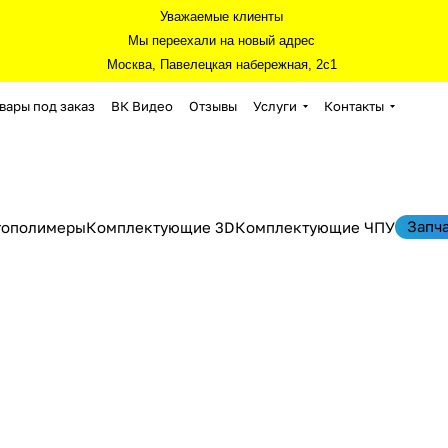
Уважаемые клиенты
Мы переехали на новый адрес
Москва, Павелецкая набережная, 2с1
вары под заказ
ВК Видео
Отзывы
Услуги
Контакты
Запч
тополимеры
Комплектующие 3D
Комплектующие ЧПУ