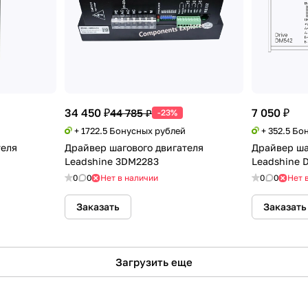
34 450 ₽
7 050 ₽
44 785 ₽
-23%
+ 1722.5 Бонусных рублей
+ 352.5 Бо
теля
Драйвер шагового двигателя
Драйвер ша
Leadshine 3DM2283
Leadshine 
0
0
Нет в наличии
0
0
Нет 
Заказать
Заказать
Загрузить еще