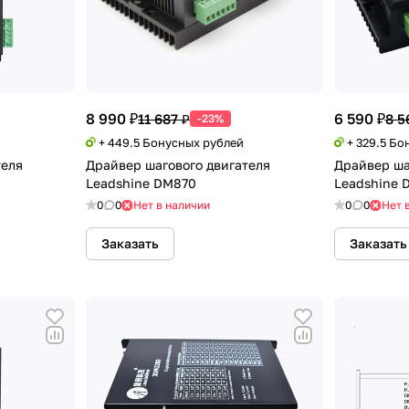
8 990 ₽
6 590 ₽
11 687 ₽
8 5
-23%
+ 449.5 Бонусных рублей
+ 329.5 Бо
теля
Драйвер шагового двигателя
Драйвер ша
Leadshine DM870
Leadshine 
0
0
Нет в наличии
0
0
Нет 
Заказать
Заказать