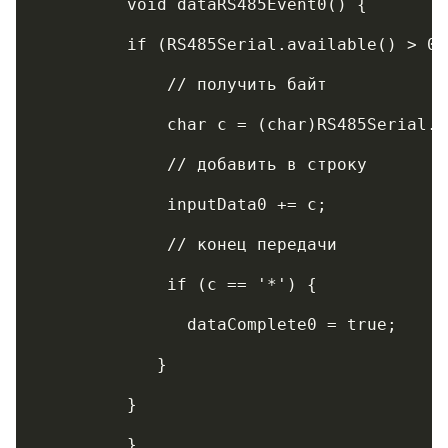
	 void dataRS485Event0() {
	 if (RS485Serial.available() > 0)
	     inputData0 += c;
	     // конец передачи
	     if (с == '*') {
	       dataComplete0 = true;
	    }
	 }