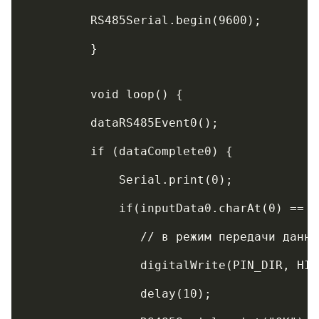
	 RS485Serial.begin(9600);
	 }
	 void loop() {
	 dataRS485Event0();
	 if (dataComplete0) {
	     Serial.print(0);   
	     if(inputData0.charAt(0) == 
	        // в режим передачи данны
	        digitalWrite(PIN_DIR, HI
	        delay(10);