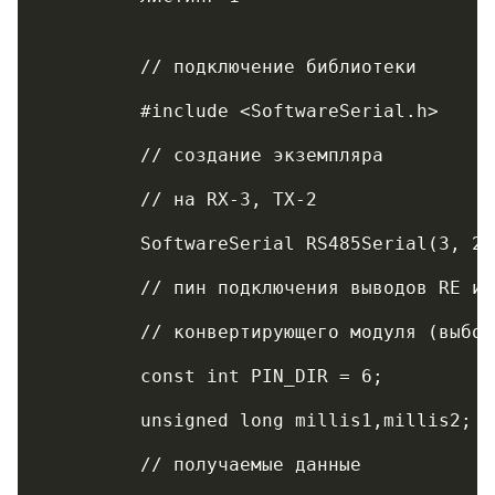
	 // подключение библиотеки
	 #include <SoftwareSerial.h>
	 // создание экземпляра
	 // на RX-3, TX-2
	 SoftwareSerial RS485Serial(3, 2)
	 // пин подключения выводов RE и 
	 // конвертирующего модуля (выбо
	 const int PIN_DIR = 6;
	 unsigned long millis1,millis2;
	 // получаемые данные