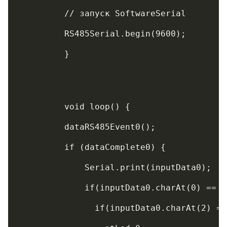
	 // запуск SoftwareSerial
	 RS485Serial.begin(9600);
	 }
	 void loop() {
	 if (dataComplete0) {
	     Serial.print(inputData0);   
	     if(inputData0.charAt(0) == 
	       if(inputData0.charAt(2) =