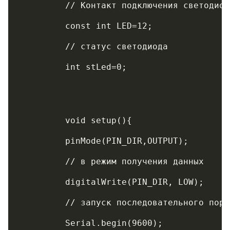
	 // Контакт подключения светодиод
	 const int LED=12;             
	 // статус светодиода
	 int stLed=0;
	 void setup(){
	 pinMode(PIN_DIR,OUTPUT);   
	 // в режим получения данных
	 digitalWrite(PIN_DIR, LOW);   
	 // запуск последовательного порт
	 Serial.begin(9600);