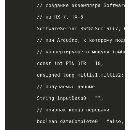
	 // создание экземпляра Software
	 // на RX-7, TX-6
	 SoftwareSerial RS485Serial(7, 6)
	 // пин Arduino, к которому подк
	 // конвертирующего модуля (выбо
	 const int PIN_DIR = 10;
	 unsigned long millis1,millis2;
	 // получаемые данные
	 String inputData0 = "";    
	 // признак конца передачи
	 boolean dataComplete0 = false;