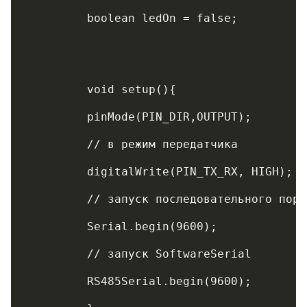
	 boolean ledOn = false;    
	 void setup(){
	 pinMode(PIN_DIR,OUTPUT);   
	 // в режим передатчика
	 digitalWrite(PIN_TX_RX, HIGH);  
	 // запуск последовательного порт
	 Serial.begin(9600);
	 // запуск SoftwareSerial
	 RS485Serial.begin(9600);