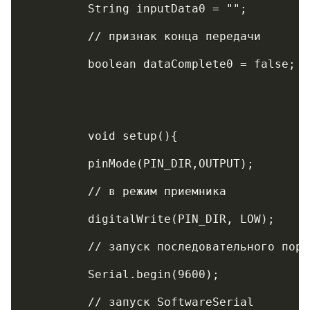
	 String inputData0 = "";    
	 // признак конца передачи
	 boolean dataComplete0 = false;
	 void setup(){
	 pinMode(PIN_DIR,OUTPUT);   
	 // в режим приемника
	 digitalWrite(PIN_DIR, LOW);   
	 // запуск последовательного порт
	 Serial.begin(9600);
	 // запуск SoftwareSerial