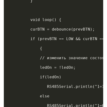
	 void loop() {
	 curBTN = debounce(prevBTN);
	 if (prevBTN == LOW && curBTN ==
	     {
	     // изменить значение состоя
	     ledOn = !ledOn;  
	     if(ledOn)
	        RS485Serial.println("1=1"
	     else
	        RS485Serial.println("1=0"