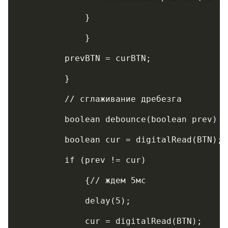
	     }
	     }
	 prevBTN = curBTN;
	 }
	 // сглаживание дребезга
	 boolean debounce(boolean prev) {
	 boolean cur = digitalRead(BTN); 
	 if (prev != cur)                
	     {// ждем 5мс
	     delay(5);                  
	     cur = digitalRead(BTN);     