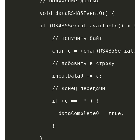
	 // получение данных
	 void dataRS485Event0() {
	 if (RS485Serial.available() > 0)
	     // получить байт
	     char c = (char)RS485Serial.
	     // добавить в строку
	     inputData0 += c;
	     // конец передачи
	     if (с == '*') {
	       dataComplete0 = true;
	     }
	 }