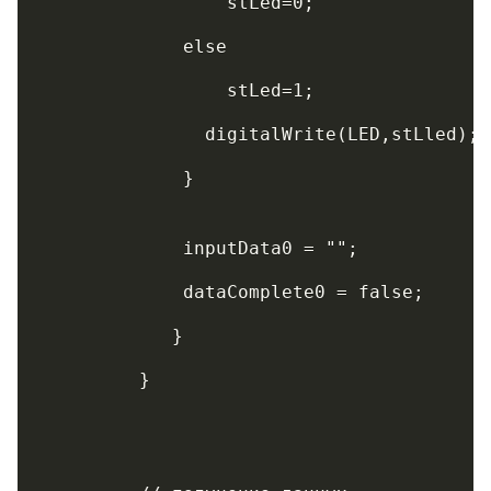
	         stLed=0;
	     else
	         stLed=1;
	       digitalWrite(LED,stLled);
	     }
	     inputData0 = "";
	     dataComplete0 = false;
	    }   
	 }