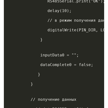
	        RS485Serial.print("OK");
	        delay(10);
	        // в режим получения данн
	        digitalWrite(PIN_DIR, LO
	     }
	     inputData0 = "";
	     dataComplete0 = false;
	    }   
	 // получение данных