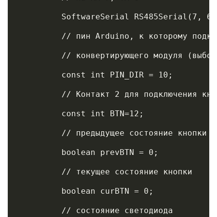
	 SoftwareSerial RS485Serial(7, 6)
	 // пин Arduino, к которому подк
	 // конвертирующего модуля (выбо
	 const int PIN_DIR = 10;
	 // Контакт 2 для подключения кно
	 const int BTN=12;             
	 // предыдущее состояние кнопки
	 boolean prevBTN = 0;       
	 // текущее состояние кнопки
	 boolean curBTN = 0;    
	 // состояние светодиода