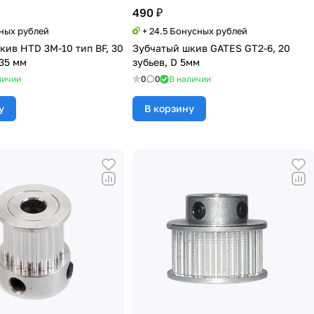
490 ₽
сных рублей
+ 24.5 Бонусных рублей
кив HTD 3M-10 тип BF, 30
Зубчатый шкив GATES GT2-6, 20
,35 мм
зубьев, D 5мм
личии
0
0
В наличии
у
В корзину