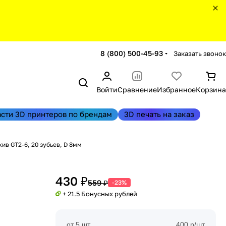
8 (800) 500-45-93
Заказать звонок
Войти
Сравнение
Избранное
Корзина
асти 3D принтеров по брендам
3D печать на заказ
ив GT2-6, 20 зубьев, D 8мм
430 ₽
559 ₽
-23%
+ 21.5 Бонусных рублей
от 5 шт
400 р/шт