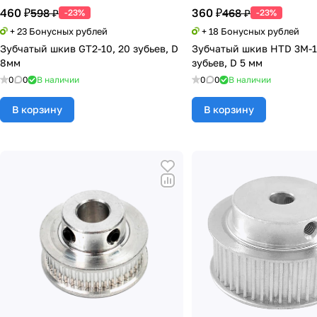
460 ₽
360 ₽
598 ₽
468 ₽
-23%
-23%
+ 23 Бонусных рублей
+ 18 Бонусных рублей
Зубчатый шкив GT2-10, 20 зубьев, D
Зубчатый шкив HTD 3M-15
8мм
зубьев, D 5 мм
0
0
В наличии
0
0
В наличии
В корзину
В корзину