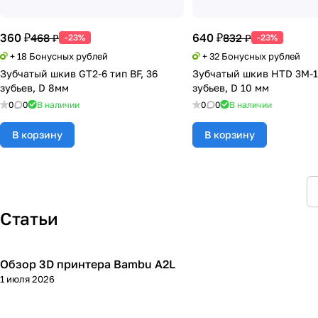
360 ₽
640 ₽
468 ₽
832 ₽
-23%
-23%
+ 18 Бонусных рублей
+ 32 Бонусных рублей
Зубчатый шкив GT2-6 тип BF, 36
Зубчатый шкив HTD 3M-15
зубьев, D 8мм
зубьев, D 10 мм
0
0
В наличии
0
0
В наличии
В корзину
В корзину
Статьи
Обзор 3D принтера Bambu A2L
3D принтеры
1 июля 2026