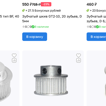
550 ₽
460 ₽
715 ₽
-23%
+ 27.5 Бонусных рублей
+ 23 Бону
 тип BF, 40
Зубчатый шкив GT2-10, 20 зубьев, D
Зубчатый ш
5мм
зубьев, D 6
0
0
В наличии
0
0
В на
В корзину
В корзин