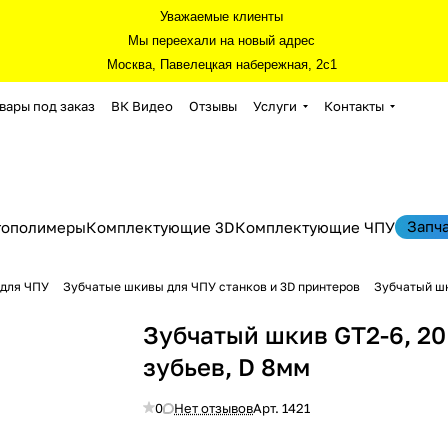
Уважаемые клиенты
Мы переехали на новый адрес
Москва, Павелецкая набережная, 2с1
вары под заказ
ВК Видео
Отзывы
Услуги
Контакты
Запч
тополимеры
Комплектующие 3D
Комплектующие ЧПУ
 для ЧПУ
Зубчатые шкивы для ЧПУ станков и 3D принтеров
Зубчатый шк
Зубчатый шкив GT2-6, 20
зубьев, D 8мм
0
Нет отзывов
Арт.
1421