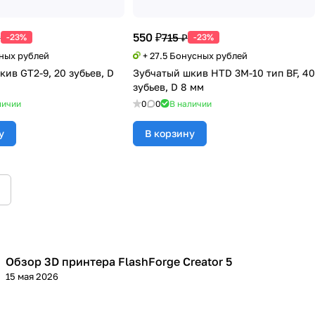
550 ₽
₽
715 ₽
-23%
-23%
сных рублей
+ 27.5 Бонусных рублей
ив GT2-9, 20 зубьев, D
Зубчатый шкив HTD 3M-10 тип BF, 40
зубьев, D 8 мм
личии
0
0
В наличии
у
В корзину
Обзор 3D принтера FlashForge Creator 5
3D принтеры
15 мая 2026