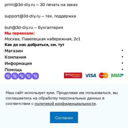
print@3d-diy.ru
— 3D печать на заказ
support@3d-diy.ru
— тех. поддержка
buh@3d-diy.ru
— Бухгалтерия
Мы переехали:
Москва, Павелецкая набережная, 2с1
Как до нас добраться, см. тут
Магазин
Компания
Информация
Помощь
Наш сайт использует куки. Продолжая им пользоваться, вы
2013 - 2026 © 3DiY (Тридиай) - интернет-магазин
соглашаетесь на обработку персональных данных в
комплектующих для 3D принтеров, ЧПУ станков и
соответствии с
политикой конфиденциальности
.
робототехники
Конфиденциальность
Оферта
Согласен
Главная
Каталог
Корзина
Избранные
Кабинет
Сравнение