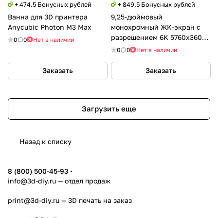
+ 474.5 Бонусных рублей
+ 849.5 Бонусных рублей
Ванна для 3D принтера
9,25-дюймовый
Anycubic Photon M3 Max
монохромный ЖК-экран с
разрешением 6K 5760x3600
0
0
Нет в наличии
для Anycubic Photon Mono X
0
0
Нет в наличии
6K/M3 Plus
Заказать
Заказать
Загрузить еще
Назад к списку
8 (800) 500-45-93
info@3d-diy.ru
— отдел продаж
print@3d-diy.ru
— 3D печать на заказ