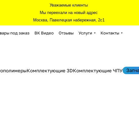
Уважаемые клиенты
Мы переехали на новый адрес
Москва, Павелецкая набережная, 2с1
вары под заказ
ВК Видео
Отзывы
Услуги
Контакты
Запч
тополимеры
Комплектующие 3D
Комплектующие ЧПУ