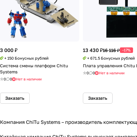
3 000 ₽
13 430 ₽
16 116 ₽
-17%
+ 150 Бонусных рублей
+ 671.5 Бонусных рублей
Система смены платформ Chitu
Плата управления Chitu E
Systems
0
0
Нет в наличии
0
0
Нет в наличии
Заказать
Заказать
Компания ChiTu Systems – производитель комплектую
Китайская компания ChiTu Systems выпускает комплек