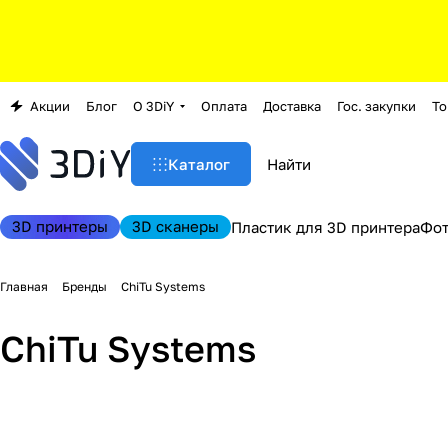
Акции
Блог
О 3DiY
Оплата
Доставка
Гос. закупки
То
Каталог
3D принтеры
3D сканеры
Пластик для 3D принтера
Фо
Главная
Бренды
ChiTu Systems
ChiTu Systems