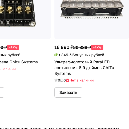
16 990 ₽
60 ₽
20 388 ₽
-17%
-17%
сных рублей
+ 849.5 Бонусных рублей
рева Chitu Systems
Ультрафиолетовый ParaLED
светильник 8,9 дюймов ChiTu
в наличии
Systems
0
0
Нет в наличии
Заказать
рые позволяю повысить качество печати, упростить