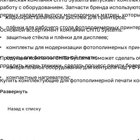
работу с оборудованием. Запчасти бренда используют
первых наладила выпуск монохромных матриц, которые
жидкокристаллические дисплеи для принтеров;
плёнки для рабочего стола фотополимерных принте
Основной ассортимент компании ChiTu Systems:
защитные стёкла и плёнки для дисплеев;
комплекты для модернизации фотополимерных прин
смолы для фотополимерной печати;
Продукция компании ChiTu Systems поможет сделать о
продлить жизнь техники, сделать процесс печати боле
измерительное оборудование для контроля над УФ-
компактные нагреватели;
Купить комплектующие для фотополимерной печати ком
инструменты для обслуживания фотополимерных пр
расходных материалов. У нас низкие цены, оперативн
Федерации.
Назад к списку