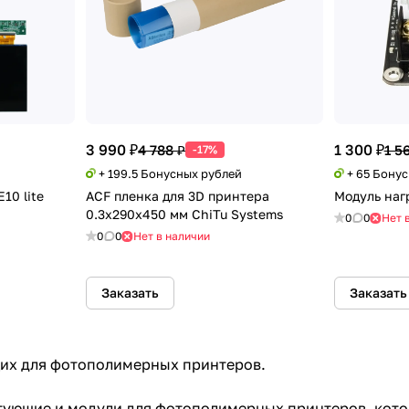
3 990 ₽
1 300 ₽
4 788 ₽
1 5
-17%
+ 199.5 Бонусных рублей
+ 65 Бону
10 lite
ACF пленка для 3D принтера
Модуль наг
0.3x290x450 мм ChiTu Systems
0
0
Нет 
0
0
Нет в наличии
Заказать
Заказать
щих для фотополимерных принтеров.
тующие и модули для фотополимерных принтеров, кото