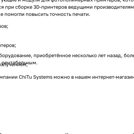
ся при сборке 3D-принтеров ведущими производителями
 помогли повысить точность печати.
ров;
теров;
борудование, приобретённое несколько лет назад, бо
е рентабельным.
излучением;
пании ChiTu Systems можно в нашем интернет-магазин
интеров.
ое оформление заявки. Заказать комплектующие ChiTu 