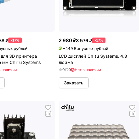
2 980 ₽
88 ₽
3 576 ₽
-17%
-17%
нусных рублей
+ 149 Бонусных рублей
 для 3D принтера
LCD дисплей Chitu Systems, 4.3
5 мм ChiTu Systems
дюйма
в наличии
0
0
Нет в наличии
Заказать