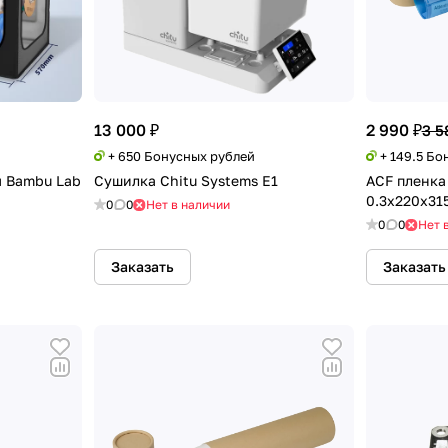
13 000 ₽
2 990 ₽
3 5
+ 650 Бонусных рублей
+ 149.5 Бо
я Bambu Lab
Сушилка Chitu Systems E1
ACF пленка
0.3x220x31
0
0
Нет в наличии
0
0
Нет 
Заказать
Заказать