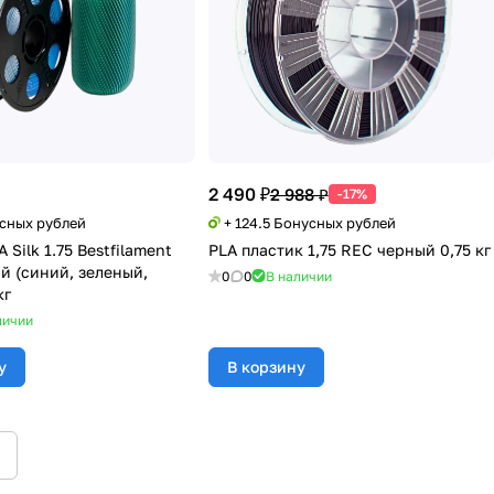
2 490 ₽
2 988 ₽
-17%
усных рублей
+ 124.5 Бонусных рублей
 Silk 1.75 Bestfilament
PLA пластик 1,75 REC черный 0,75 кг
й (синий, зеленый,
0
0
В наличии
кг
личии
у
В корзину