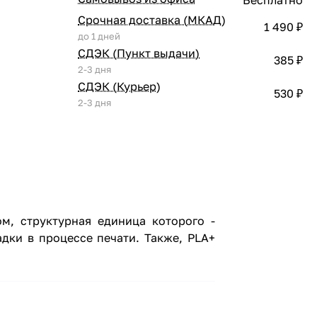
Срочная доставка (МКАД)
1 490 ₽
до 1 дней
СДЭК (Пункт выдачи)
385 ₽
2-3 дня
СДЭК (Курьер)
530 ₽
2-3 дня
м, структурная единица которого -
дки в процессе печати. Также, PLA+