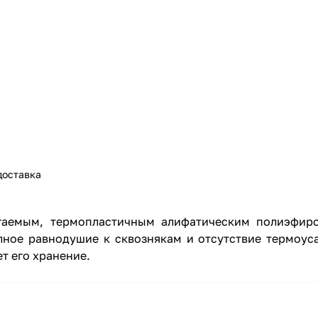
доставка
агаемым, термопластичным алифатическим полиэфиро
лное равнодушие к сквознякам и отсутствие термоуса
т его хранение.