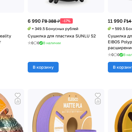
6 990 ₽
11 990 ₽
8 388 ₽
14
-17%
+ 349.5 Бонусных рублей
+ 599.5 Б
eality
Сушилка для пластика SUNLU S2
Сушилка дл
r
EIBOS Polyp
0
0
В наличии
расширение
0
0
В на
В корзину
В корзин