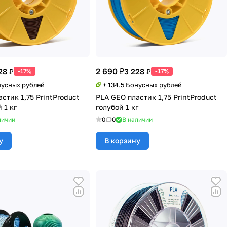
2 690 ₽
28 ₽
3 228 ₽
-17%
-17%
нусных рублей
+ 134.5 Бонусных рублей
стик 1,75 PrintProduct
PLA GEO пластик 1,75 PrintProduct
 1 кг
голубой 1 кг
личии
0
0
В наличии
у
В корзину