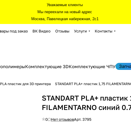
Уважаемые клиенты
Мы переехали на новый адрес
Москва, Павелецкая набережная, 2с1
вары под заказ
ВК Видео
Отзывы
Услуги
Контакты
Запч
тополимеры
Комплектующие 3D
Комплектующие ЧПУ
PLA пластик для 3D принтера
STANDART PLA+ пластик 1,75 FILAMENTARNO
STANDART PLA+ пластик 
FILAMENTARNO синий 0.7
0
Нет отзывов
Арт.
3795