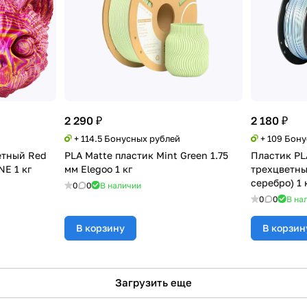
2 290 ₽
2 180 ₽
+ 114.5 Бонусных рублей
+ 109 Бон
етный Red
PLA Matte пластик Mint Green 1.75
Пластик PLA
NE 1 кг
мм Elegoo 1 кг
трехцветны
серебро) 1 
0
0
В наличии
0
0
В на
В корзину
В корзин
Загрузить еще