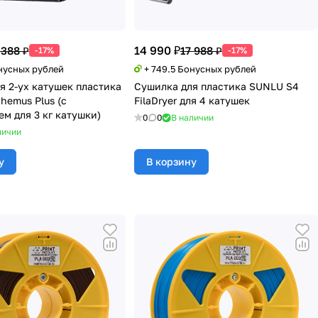
14 990 ₽
 388 ₽
17 988 ₽
-17%
-17%
онусных рублей
+ 749.5 Бонусных рублей
я 2-ух катушек пластика
Сушилка для пластика SUNLU S4
hemus Plus (с
FilaDryer для 4 катушек
м для 3 кг катушки)
0
0
В наличии
личии
у
В корзину