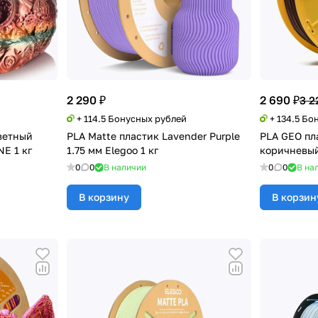
2 290 ₽
2 690 ₽
3 2
+ 114.5 Бонусных рублей
+ 134.5 Бо
цветный
PLA Matte пластик Lavender Purple
PLA GEO пла
E 1 кг
1.75 мм Elegoo 1 кг
коричневый
0
0
В наличии
0
0
В на
В корзину
В корзин