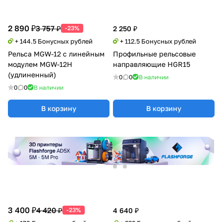
2 890 ₽
3 757 ₽
-23%
2 250 ₽
+ 144.5 Бонусных рублей
+ 112.5 Бонусных рублей
Рельса MGW-12 с линейным
Профильные рельсовые
модулем MGW-12H
направляющие HGR15
(удлиненный)
0
0
В наличии
0
0
В наличии
В корзину
В корзину
3 400 ₽
4 420 ₽
-23%
4 640 ₽